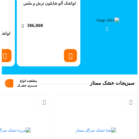
لواشک آلو شابلون ترش و ملس
386,000
لواشک
مشاهده انواع
سبزیجات خشک ممتاز
سـبـزی خشــک