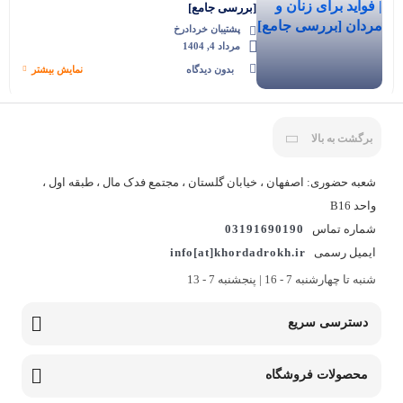
[بررسی جامع]
پشتیبان خردادرخ
مرداد 4, 1404
بدون دیدگاه
نمایش بیشتر
خواص انبه خشک + لیست جامع ویژگی ها
برگشت به بالا
پشتیبان خردادرخ
شعبه حضوری: اصفهان ، خیابان گلستان ، مجتمع فدک مال ، طبقه اول ،
تیر 28, 1404
واحد B16
بدون دیدگاه
نمایش بیشتر
شماره تماس
03191690190
ایمیل رسمی
info[at]khordadrokh.ir
شنبه تا چهارشنبه 7 - 16 | پنجشنبه 7 - 13
دسترسی سریع
محصولات فروشگاه