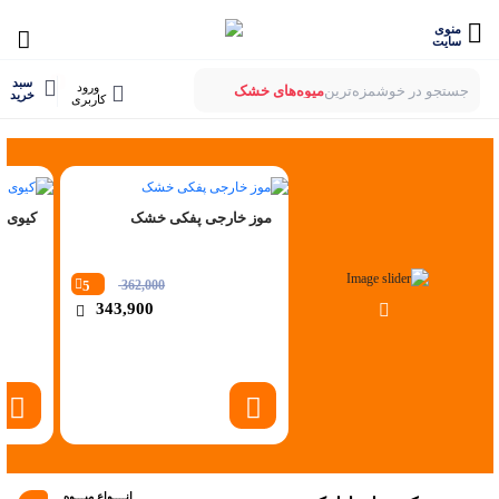
منوی
سایت
0
سبد
ورود
جستجو در خوشمزه‌ترین
میوه‌های خشک
خرید
کاربری
بستنی‌های خشک
میوه‌های پفکی
لواشک‌های ارگانیک
موز خارجی پفکی خشک
کیوی 
5
362,000
343,900
انــــواع میـــوه