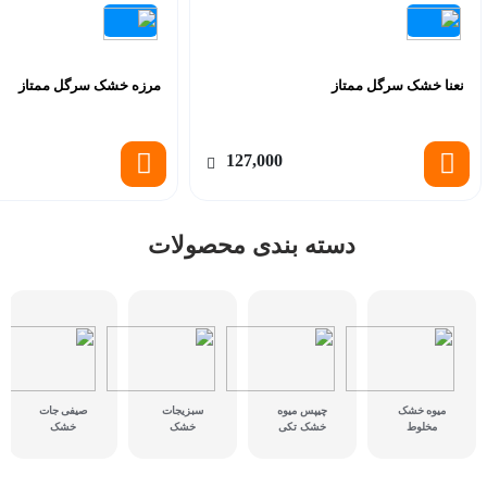
نعنا خشک سرگل ممتاز
مرزه خشک سرگل ممتاز
127,000
دسته بندی محصولات
میوه خشک
چیپس میوه
سبزیجات
صیفی جات
مخلوط
خشک تکی
خشک
خشک