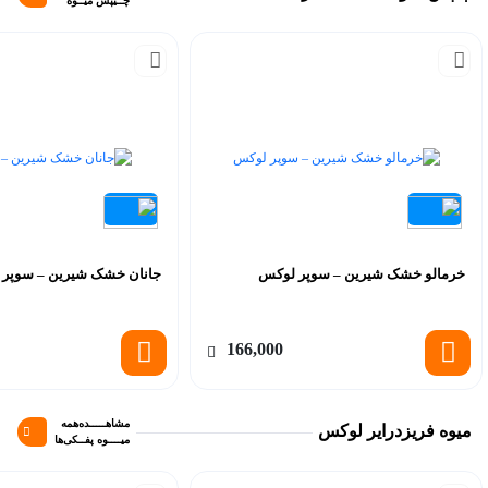
چــیپس میــوه
خرمالو خشک شیرین – سوپر لوکس
جانان خشک شیرین – سوپر
166,000
مشاهـــــده‌همه
میوه فریزدرایر لوکس
میــــوه پفــکی‌ها