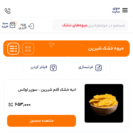
منوی
سایت
0
سبد
ورود
جستجو در خوشمزه‌ترین
میوه‌های خشک
خرید
کاربری
بستنی‌های خشک
میوه‌های پفکی
لواشک‌های ارگانیک
میوه خشک شیرین
مرتبسازی
فیلتر کردن
انبه خشک قلم شیرین – سوپر لوکس
653,000
مشاهده محصول