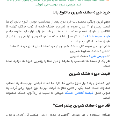
قند طبیعی میوه درست می شوند.
خرید میوه خشک شیرین با تنوع بالا
مهم ترین ویژگی محصولات خردادرخ بعد از بهداشتی بودن، تنوع بالای آن ها
است. بیش از 12 مدل میوه ی شیرین خشک شده از توت فرنگی گرفته تا
آناناس از طریق همین صفحه در دسترس شما عزیزان قرار دارد. علاوه براین
خرید میوه خشک
در دیگر مدل ها (بسته بندی، کادویی، ترکیبی و…) نیز از
طریق سایت امکان پذیر است.
همچنین این میوه های خشک شیرین در دو دسته اصلی قابل خرید هستند:
✅ میوه خشک مخلوط شیرین
✅
چیپس میوه
خشک شیرین
هر یک از بسته ها متناسب با سلیقه و نیاز شما با بهترین میوه ها تولید شده
است.
قیمت میوه خشک شیرین
این محصول به دلیل تنوع بالایی که دارد، به لحاظ قیمتی نیز بسته به انتخاب
متفاوت است. البته یکی از دلایل تفاوت قیمت نیز به نوع میوه برمی گردد. به
عنوان مثال
قیمت آناناس خشک
طبیعی با سیب یا زردآلوی خشک متفاوت
است.
قند میوه خشک شیرین چقدر است؟
هنگام استفاده از هر خوراکی آگاهی از جدول ارزش غذایی آن، کالری و مواد