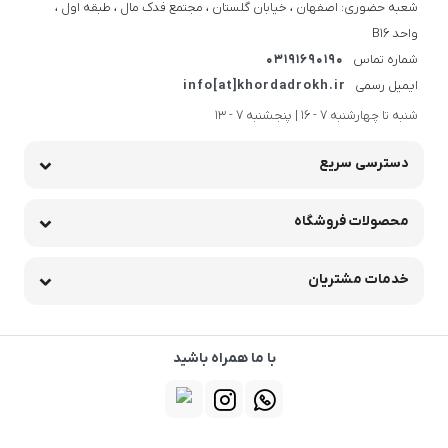
شعبه حضوری: اصفهان ، خیابان گلستان ، مجتمع فدک مال ، طبقه اول ،
واحد B16
شماره تماس
03191690190
ایمیل رسمی
info[at]khordadrokh.ir
شنبه تا چهارشنبه 7 - 16 | پنجشنبه 7 - 13
دسترسی سریع
محصولات فروشگاه
خدمات مشتریان
با ما همراه باشید