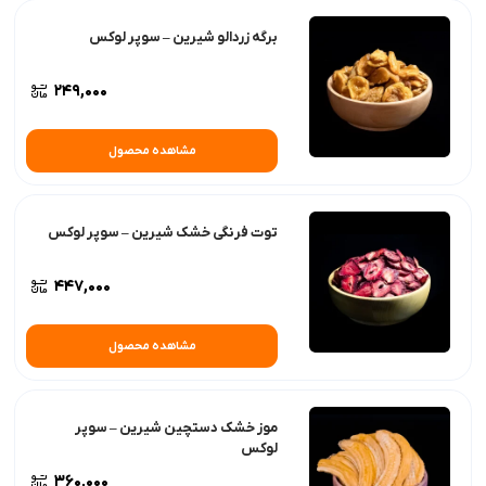
برگه زردالو شیرین – سوپر لوکس
249,000
مشاهده محصول
توت فرنگی خشک شیرین – سوپر لوکس
447,000
مشاهده محصول
موز خشک دستچین شیرین – سوپر
لوکس
360,000