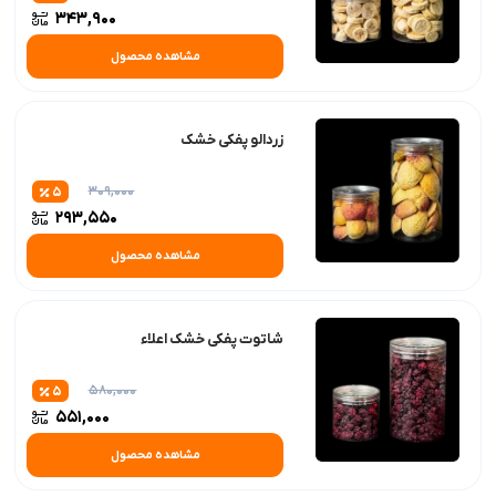
343,900
مشاهده محصول
زردالو پفکی خشک
309,000
5
293,550
مشاهده محصول
شاتوت پفکی خشک اعلاء
580,000
5
551,000
مشاهده محصول