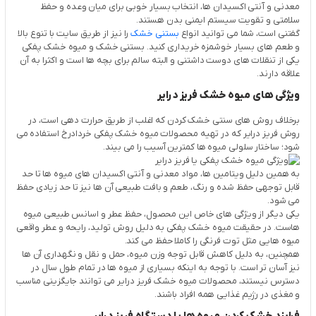
معدنی و آنتی اکسیدان ها، انتخاب بسیار خوبی برای میان وعده و حفظ
سلامتی و تقویت سیستم ایمنی بدن هستند.
گفتنی است، شما می توانید انواع
بستنی خشک
را نیز از طریق سایت با تنوع بالا
و طعم های بسیار خوشمزه خریداری کنید. بستنی خشک و میوه خشک پفکی
یکی از تنقلات های دوست داشتنی و البته سالم برای بچه ها است و اکثرا به آن
علاقه دارند.
ویژگی های میوه خشک فریز درایر
برخلاف روش های سنتی خشک کردن که اغلب از طریق حرارت دهی است، در
روش فریز درایر که در تهیه محصولات میوه خشک پفکی خردادرخ استفاده می
شود؛ ساختار سلولی میوه ها کمترین آسیب را می بیند.
به همین دلیل ویتامین ها، مواد معدنی و آنتی اکسیدان های میوه ها تا حد
قابل توجهی حفظ شده و رنگ، طعم و بافت طبیعی آن ها نیز تا حد زیادی حفظ
می شود.
یکی دیگر از ویژگی های خاص این محصول، حفظ عطر و اسانس طبیعی میوه
هاست. در حقیقت میوه خشک پفکی به دلیل روش تولید، رایحه و عطر واقعی
میوه هایی مثل توت فرنگی را کاملا حفظ می کند.
همچنین، به دلیل کاهش قابل توجه وزن میوه، حمل و نقل و نگهداری آن ها
نیز آسان تر است. با توجه به اینکه بسیاری از میوه ها در تمام طول سال در
دسترس نیستند، محصولات میوه خشک فریز درایر می توانند جایگزینی مناسب
و مغذی در رژیم غذایی همه افراد باشند.