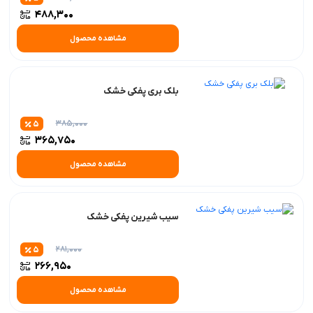
488,300
مشاهده محصول
بلک بری پفکی خشک
385,000
5
365,750
مشاهده محصول
سیب شیرین پفکی خشک
281,000
5
266,950
مشاهده محصول