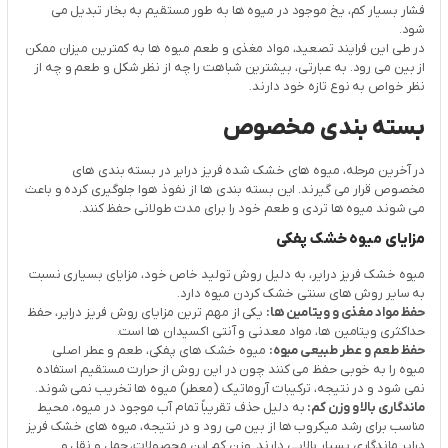
فشار بسیار کم، یخ موجود در میوه ها به طور مستقیم به بخار تبدیل می
شود.
در طی این فرایند تصعید، مواد مغذی و طعم میوه ها به کمترین میزان ممکن
از بین می رود. به عبارتی، بیشترین شباهت را چه از نظر شکل و طعم و چه از
نظر خواص به نوع تازه خود دارند.
بسته بندی مخصوص
در آخرین مرحله، میوه های خشک شده فریز درایر در بسته بندی های
مخصوص قرار می گیرند. این بسته بندی ها از نفوذ هوا جلوگیری کرده و باعث
می شوند میوه ها تردی و طعم خود را برای مدت طولانی حفظ کنند.
مزایای میوه خشک پفکی
میوه خشک فریز درایر، به دلیل روش تولید خاص خود، مزایای بسیاری نسبت
به سایر روش های سنتی خشک کردن میوه دارد.
حفظ مواد مغذی و ویتامین ها:
یکی از مهم ترین مزایای روش فریز درایر، حفظ
حداکثری ویتامین ها، مواد معدنی و آنتی اکسیدان ها است.
حفظ طعم و عطر طبیعی میوه:
میوه خشک های پفکی، طعم و عطر اصلی
میوه را به خوبی حفظ می کنند چون در این روش از حرارت مستقیم استفاده
نمی شود و در نتیجه، ترکیبات آروماتیک (معطر) میوه ها تخریب نمی شوند.
ماندگاری بالا و وزن کم:
به دلیل حذف تقریباً تمام آب موجود در میوه، محیط
مناسب برای رشد میکروب ها از بین می رود و در نتیجه، میوه های خشک فریز
درایر ماندگاری بسیار بالایی دارند. وزن کم این محصولات، حمل و نقل و