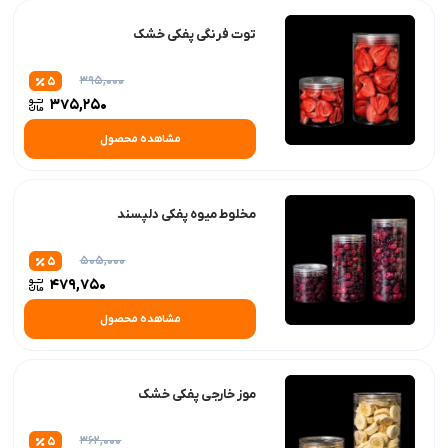
توت فرنگی پفکی خشک
395,000
5
375,250
مشاهده محصول
مخلوط میوه پفکی دلپسند
505,000
5
479,750
مشاهده محصول
موز خارجی پفکی خشک
362,000
5