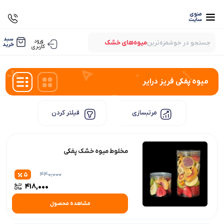
منوی
سایت
0
سبد
ورود
جستجو در خوشمزه‌ترین
میوه‌های خشک
خرید
کاربری
بستنی‌های خشک
میوه‌های پفکی
لواشک‌های ارگانیک
میوه پفکی فریز درایر
مرتبسازی
فیلتر کردن
مخلوط میوه خشک پفکی
440,000
5
418,000
مشاهده محصول