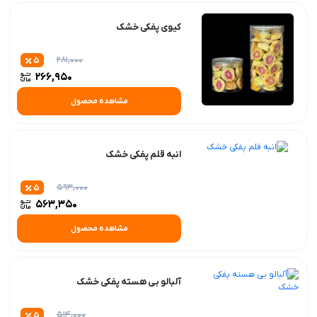
کیوی پفکی خشک
281,000
5
266,950
مشاهده محصول
انبه قلم پفکی خشک
593,000
5
563,350
مشاهده محصول
آلبالو بی هسته پفکی خشک
514,000
5