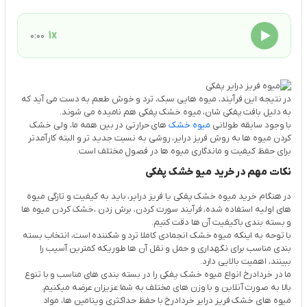
1x
0:00
در نتیجه این فرآیند، میوه هایی سبک، ترد و خوش طعم به دست می آید که
به دلیل بافت پفکی شان، میوه خشک پفکی هم نامیده می شوند.
با وجود سابقه طولانی
میوه خشک
های حرارتی در بین همه ما، ولی خشک
کردن میوه ها به روش فریز درایر، روشی به نسبت جدید تر و البته کارآمدتر
برای حفظ کیفیت و ماندگاری میوه ها در فصول مختلف است.
نکات مهم در خرید میو خشک پفکی
در هنگام خرید میوه خشک پفکی یا فریز درایر، باید به کیفیت و تازگی میوه
های اولیه استفاده شده، فرآیند سورت کردن، برش زدن ،خشک کردن میوه ها
و بسته بندی باکیفیت آن ها دقت کنیم.
با توحه به اینکه میوه خشک انجمادی کاملا ترد و شکننده است، انتخاب بسته
بندی مناسب برای نگهداری و حمل و نقل آن ها طوریکه کمترین آسیب را
ببینند، اهمیت بالایی دارد.
ما در خردادرخ انواع میوه خشک پفکی را در بسته بندی های مناسب و با تنوع
بالا به صورت آنلاین و با وزن های مختلف به شما عزیزان عرضه میکنیم.
میوه های خشک فریز درایر خردادرخ با حفظ حداکثری ویتامین ها، مواد