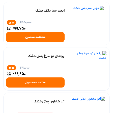
انجیر سبز پفکی خشک
465,000
5
441,750
مشاهده محصول
پرتقال تو سرخ پفکی خشک
281,000
5
266,950
مشاهده محصول
آلو شابلون پفکی خشک