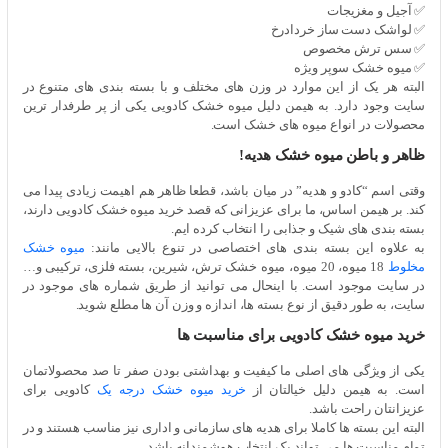
✅ آجیل و مغزیجات
✅ لواشک دست ساز خردادرخ
✅ سس ترش مخصوص
✅ میوه خشک سوپر ویژه
البته هر یک از این موارد در وزن های مختلف و با بسته بندی های متنوع در
سایت وجود دارد. به هیمن دلیل میوه خشک کادویی یکی از پر طرفدار ترین
محصولات در انواع میوه های خشک است.
ظاهر و باطن میوه خشک هدیه!
وقتی اسم “کادو و هدیه” در میان باشد، قطعا ظاهر هم اهیمت زیادی پیدا می
کند. بر هیمن اساس، ما برای عزیزانی که قصد خرید میوه خشک کادویی دارند،
بسته بندی های شیک و جذابی را انتخاب کرده ایم.
به علاوه این بسته بندی های اختصاصی در تنوع بالایی مانند:
میوه خشک
مخلوط
18 میوه، 20 میوه، میوه خشک ترش، شیرین، بسته فلزی، ترکیبی و…
در سایت موجود است. با اینحال می توانید از طریق شماره های موجود در
سایت، به طور دقیق از نوع بسته ها، اندازه و وزن آن ها مطلع شوید.
خرید میوه خشک کادویی برای مناسبت ها
یکی از ویژگی های اصلی ما کیفیت و بهداشتی بودن صفر تا صد محصولاتمان
است. به هیمن دلیل خیالتان از
خرید میوه خشک درجه یک
کادویی برای
عزیزانتان راحت باشد.
البته این بسته ها کاملا برای هدیه های سازمانی و اداری نیز مناسب هستند و در
تمام مناسبت ها می تواند یک انتخاب هوشمندانه باشد.