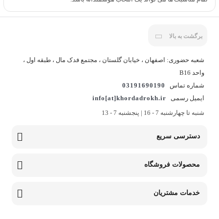
برگشت به بالا
شعبه حضوری: اصفهان ، خیابان گلستان ، مجتمع فدک مال ، طبقه اول ،
واحد B16
شماره تماس
03191690190
ایمیل رسمی
info[at]khordadrokh.ir
شنبه تا چهارشنبه 7 - 16 | پنجشنبه 7 - 13
دسترسی سریع
محصولات فروشگاه
خدمات مشتریان