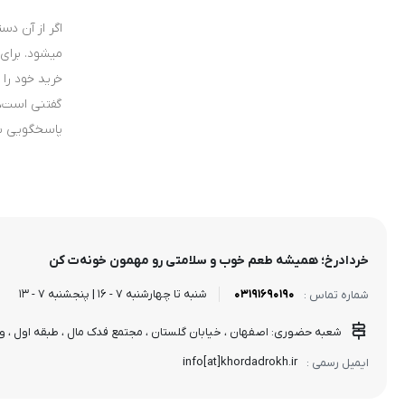
اگر از آن دس
میشود. برای
خرید خود را 
پاسخگویی به
خردادرخ؛ همیشه طعم خوب و سلامتی رو مهمون خونه‌ت کن
03191690190
شنبه تا چهارشنبه 7 - 16 | پنجشنبه 7 - 13
شماره تماس :
شعبه حضوری: اصفهان ، خیابان گلستان ، مجتمع فدک مال ، طبقه اول ، واحد
info[at]khordadrokh.ir
ایمیل رسمی :