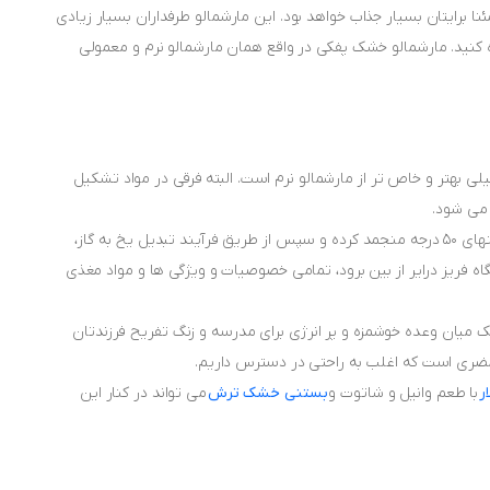
 برایتان بسیار جذاب خواهد بود. این مارشمالو طرفداران بسیار زیادی
ه کنید. مارشمالو خشک پفکی در واقع همان مارشمالو نرم و معمولی
 بهتر و خاص تر از مارشمالو نرم است. البته فرقی در مواد تشکیل
 می شود.
این دسر پفکی با فناوری فریز درایینگ تهیه شده می شود. در واقع مارشمالوهای نرم را در منهای 50 درجه منجمد کرده و سپس از طریق فرآیند تبدیل یخ به گاز،
 فریز درایر از بین برود، تمامی خصوصیات و ویژگی ها و مواد مغذی
یک میان وعده خوشمزه و پر انرژی برای مدرسه و زنگ تفریح فرزندتان
و مضری است که اغلب به راحتی در دسترس داریم.
ر
با طعم وانیل و شاتوت و
بستنی خشک ترش
می تواند در کنار این