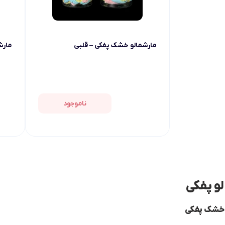
مارشمالو خشک پفکی – قلبی
مارش
ناموجود
و پفکی
 خشک پفکی