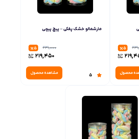
ی
مارشمالو خشک پفکی – پیچ پیچی
231,000
231
5
5
219,450
219,4
ده محصول
مشاهده محصول
5