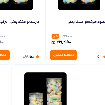
لوط مارشمالو خشک پفکی
مارشمالو خشک پفکی – نارگیل
,000
231,000
5
50
219,450
مشاهده محصول
مشاه
5
5.0
از 1 رای