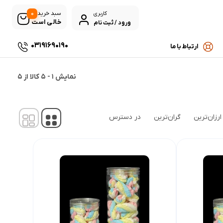
0
سبد خرید
کاربری
خالی است
ورود / ثبت نام
03191690190
ارتباط با ما
نمایش
1
-
5
کالا از
5
ارزان‌ترین
گران‌ترین
در دسترس