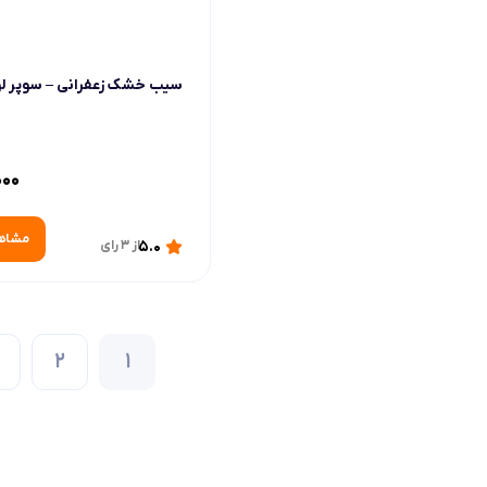
سیب خشک زعفرانی – سوپر 
000
مشاه
5.0
از 3 رای
2
1