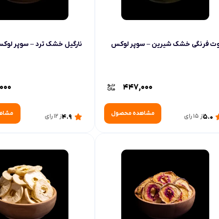
ت فرنگی خشک شیرین – سوپر لوکس
نارگیل خشک ترد – سوپر لوک
000
447,000
مشاهده محصول
مشاه
5.0
از 15 رای
4.9
از 12 رای