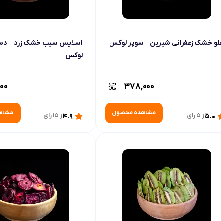
و خشک زعفرانی شیرین – سوپر لوکس
اسلایس سیب خشک زرد – دس
لوکس
000
378,000
مشاهده محصول
مشاه
5.0
از 5 رای
4.9
از 15 رای