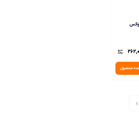
لوکس
262,
ده محصول
›