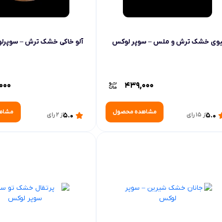
وی خشک ترش و ملس – سوپر لوکس
آلو خاکی خشک ترش – سوپرل
000
439,000
مشاهده محصول
مشاه
5.0
از 15 رای
5.0
از 2 رای