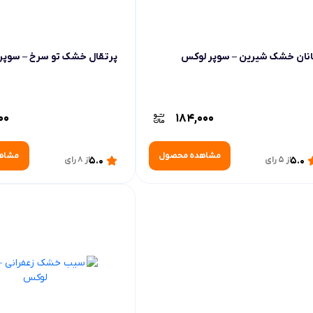
نان خشک شیرین – سوپر لوکس
پرتقال خشک تو سرخ – سوپر
00
184,000
مشاهده محصول
مشاه
5.0
از 5 رای
5.0
از 8 رای