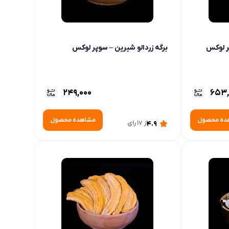
ر لوکس
برگه زردالو شیرین – سوپر لوکس
249,000
653,
ده محصول
مشاهده محصول
4.9
از 17 رای