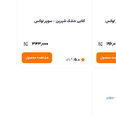
 لوکس
گلابی خشک شیرین – سوپر لوکس
343,000
196,0
ده محصول
مشاهده محصول
5.0
از 9 رای