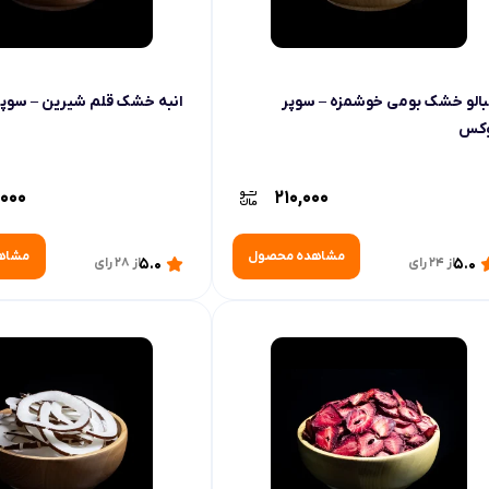
بالو خشک بومی خوشمزه – سوپر
انبه خشک قلم شیرین – سوپ
وکس
000
210,000
مشاهده محصول
مشاه
5.0
از 24 رای
5.0
از 28 رای