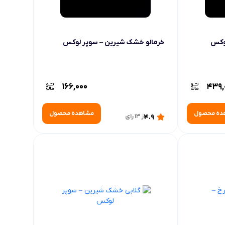
وکس
خرمالو خشک شیرین – سوپر لوکس
166,000
439,
ده محصول
مشاهده محصول
4.9
از 13 رای