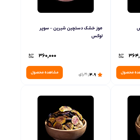
س
موز خشک دستچین شیرین – سوپر
لوکس
360,000
364,
ده محصول
مشاهده محصول
4.9
از 21 رای