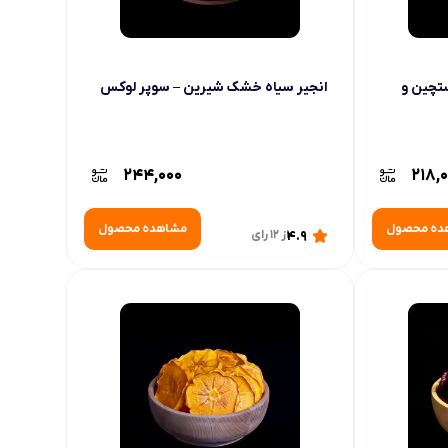
تچین و
انجیر سیاه خشک شیرین – سوپر لوکس
244,000
218,
ده محصول
مشاهده محصول
4.9
از 12 رای