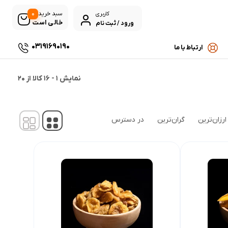
0
سبد خرید
کاربری
خالی است
ورود / ثبت نام
03191690190
ارتباط با ما
نمایش
1
-
16
کالا از
20
ارزان‌ترین
گران‌ترین
در دسترس