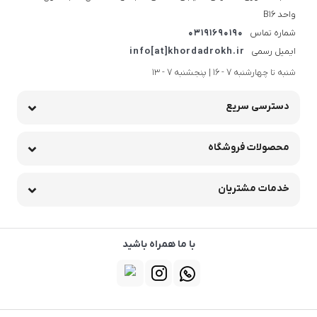
واحد B16
شماره تماس
03191690190
ایمیل رسمی
info[at]khordadrokh.ir
شنبه تا چهارشنبه 7 - 16 | پنجشنبه 7 - 13
دسترسی سریع
محصولات فروشگاه
خدمات مشتریان
با ما همراه باشید