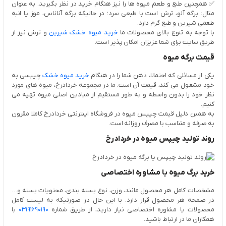
✅ همچنین طبع و طعم میوه ها را نیز هنگام خرید در نظر بگیرید. به عنوان
مثال: برگه آلو، ترش است با طبعی سرد؛ در حالیکه برگه آناناس، موز یا انبه
طعمی شیرین و طبع گرم دارد.
با توجه به تنوع بالای محصولات ما
خرید میوه خشک شیرین
و ترش نیز از
طریق سایت برای شما عزیزان امکان پذیر است.
قیمت برگه میوه
یکی از مسائلی که احتمالا، ذهن شما را در هنگام
خرید میوه خشک
چیپسی به
خود مشغول می کند، قیمت آن است. ما در مجموعه خردادرخ، میوه های مورد
نظر خود را بدون واسطه و به طور مستقیم از میادین اصلی میوه تهیه می
کنیم.
به همین دلیل قیمت چیپس میوه در فروشگاه اینترنتی خردادرخ کاملا مقرون
به صرفه و متناسب با مصرف روزانه است.
روند تولید چیپس میوه در خردادرخ
خرید برگ میوه با مشاوره اختصاصی
مشخصات کامل هر محصول مانند، وزن، نوع بسته بندی، محتویات بسته و…
در صفحه هر محصول قرار دارد. با این حال در صورتیکه به لیست کامل
محصولات یا مشاوره اختصاصی نیاز دارید، از طریق شماره
03191690190
با
همکاران ما در ارتباط باشید.