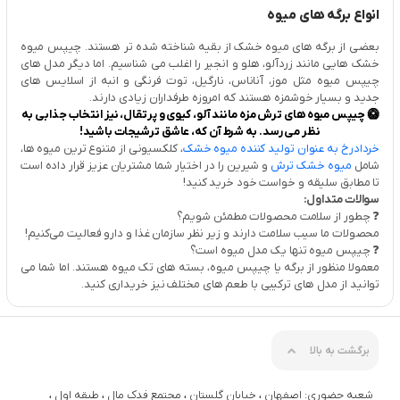
انواع برگه های میوه
بعضی از برگه های میوه خشک از بقیه شناخته شده تر هستند. چیپس میوه
خشک هایی مانند زردآلو، هلو و انجیر را اغلب می شناسیم. اما دیگر مدل های
چیپس میوه مثل موز، آناناس، نارگیل، توت فرنگی و انبه از اسلایس های
جدید و بسیار خوشمزه هستند که امروزه طرفداران زیادی دارند.
🥝 چیپس میوه های ترش مزه مانند آلو، کیوی و پرتقال، نیز انتخاب جذابی به
نظر می رسد. به شرط آن که، عاشق ترشیجات باشید!
خردادرخ به عنوان تولید کننده میوه خشک
، کلکسیونی از متنوع ترین میوه ها،
شامل
میوه خشک ترش
و شیرین را در اختیار شما مشتریان عزیز قرار داده است
تا مطابق سلیقه و خواست خود خرید کنید!
سوالات متداول:
❓ چطور از سلامت محصولات مطمئن شویم؟
محصولات ما سیب سلامت دارند و زیر نظر سازمان غذا و دارو فعالیت می‌کنیم!
❓ چیپس میوه تنها یک مدل میوه است؟
معمولا منظور از برگه یا چیپس میوه، بسته های تک میوه هستند. اما شما می
توانید از مدل های ترکیبی با طعم های مختلف نیز خریداری کنید.
برگشت به بالا
شعبه حضوری: اصفهان ، خیابان گلستان ، مجتمع فدک مال ، طبقه اول ،