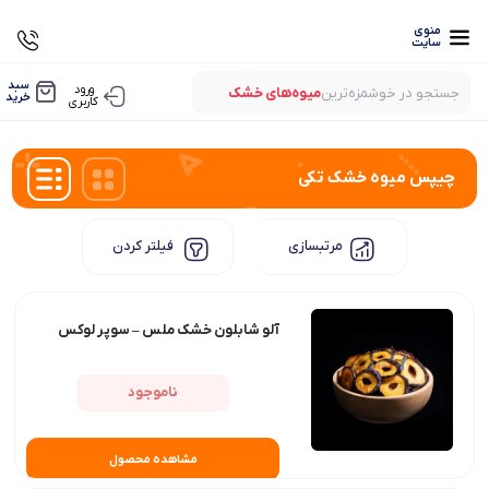
منوی
سایت
0
سبد
ورود
جستجو در خوشمزه‌ترین
میوه‌های خشک
خرید
کاربری
بستنی‌های خشک
میوه‌های پفکی
لواشک‌های ارگانیک
چیپس میوه خشک تکی
مرتبسازی
فیلتر کردن
آلو شابلون خشک ملس – سوپر لوکس
ناموجود
مشاهده محصول