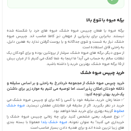
برگه میوه با تنوع بالا
برگه میوه یا همان چیپس میوه خشک، میوه های خرد یا شکسته شده
نیستند. بنابراین برای پذیرایی از مهمان نیز کاملا مناسب اند. چیپس میوه
خشک، نیاز به شست‌ و شوی جداگانه و یا پوست گرفتن ندارد به همین دلیل،
به راحتی قابل استفاده است.
از سوی دیگر، برگه های میوه خشک، سرشار از پروتئین بوده و برای کودکان یک
تنقلات سالم به حساب می آید! ما اینجا به شما کمک می کنیم تا از میان بیش
از 15 برگه میوه خشک، بهترین خرید را داشته باشید.
خرید چیپس میوه خشک
خرید چیپس میوه خشک از مجموعه خردادرخ به راحتی و بر اساس سلیقه و
ذائقه خودتان امکان پذیر است. اما توصیه می کنیم به موارد زیر برای داشتن
یک خرید بهتر، توجه کنید:
✅ حتما زمان خرید، سلیقه خود یا کسی را که برای او چیپس میوه خشک می
خرید در نظر بگیرید. اگر از سلیقه فرد مقابلتان مطمئن نیستید،
میوه خشک
مخلوط
گزینه بهتری برای خرید شما خواهد بود.
✅ نوع مصرف، یعنی مشخص کنید برای چه زمانی چیپس میوه خشک را
خریداری می کنید! به عنوان نمونه،
میوه خشک یلدا
معمولا با بسته بندی
های زیبا تزیین شده اند و برای هدیه دادن بسیار مناسب است.