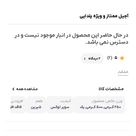
آجیل ممتاز و ویژه یلدایی
در حال حاضر این محصول در انبار موجود نیست و در
دسترس نمی باشد.
(2)
5
2 دیدگاه
خشکبار
مشخصات کالا
مشاهده همه
وزن خالص محصول
کیفیت
طعم
افزودنی
250 گـــرمی, 500 گـــرمی, یک
سوپر لوکس
شیرین
فاقد افزودنی
کیلویی