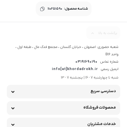
شناسه محصول:
110251590
شعبه حضوری: اصفهان ، خیابان گلستان ، مجتمع فدک مال ، طبقه اول ،
واحد B16
شماره تماس
03191690190
ایمیل رسمی
info[at]khordadrokh.ir
شنبه تا چهارشنبه 7 - 16 | پنجشنبه 7 - 13
دسترسی سریع
محصولات فروشگاه
خدمات مشتریان