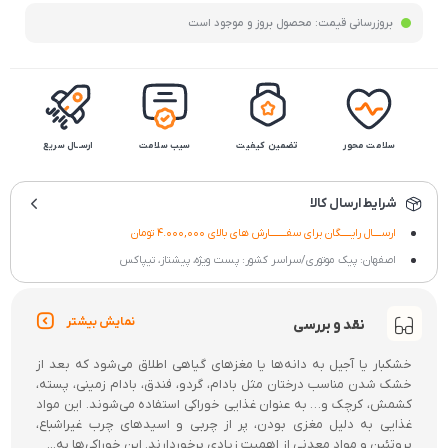
بروزرسانی قیمت:
محصول بروز و موجود است
سلامت محور
تضمین کیفیت
سیب سلامت
ارســال سریع
شرایط ارسال کالا
ارســــال رایـــــگان برای سفــــــــارش های بالای 4.000,000 تومان
اصفهان: پیک موتوری/سراسر کشور: پست ویژه، پیشتاز، تیپاکس
نمایش بیشتر
نقد و بررسی
خشکبار یا آجیل به دانه‌ها یا مغزهای گیاهی اطلاق می‌شود که بعد از
خشک شدن مناسب درختان مثل بادام، گردو، فندق، بادام زمینی، پسته،
کشمش، کرچک و… به عنوان غذایی خوراکی استفاده می‌شوند. این مواد
غذایی به دلیل مغزی بودن، پر از چربی و اسیدهای چرب غیراشباع،
پروتئین و مواد معدنی از اهمیت زیادی برخوردارند. این خوراکی‌ها به...