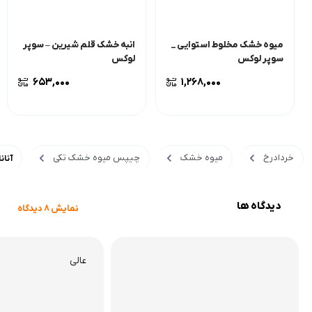
میوه خشک مخلوط استوایی _
انبه خشک قلم شیرین – سوپر
سوپر لوکس
لوکس
653,000
1,268,000
خردادرخ
میوه خشک
چیپس میوه خشک تکی
آنا
دیدگاه ها
نمایش 8 دیدگاه
عالی