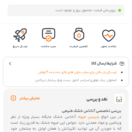
بروزرسانی قیمت:
محصول بروز و موجود است
سلامت محور
تضمین کیفیت
سیب سلامت
ارســال سریع
شرایط ارسال کالا
ارســــال رایـــــگان برای سفــــــــارش های بالای 4.000,000 تومان
اصفهان: پیک موتوری/سراسر کشور: پست ویژه، پیشتاز، تیپاکس
نمایش بیشتر
نقد و بررسی
بررسی تخصصی آناناس خشک طبیعی
در بین انواع
چیپس میوه
، آناناس خشک جایگاه بسیار ویژه از نظر
ویتامین و مواد معدنی دارد. خواص این میوه خشک به قدری زیاد است
که با خوردن آن می توانید تاثیراتش را همان اوایل به چشمان خود