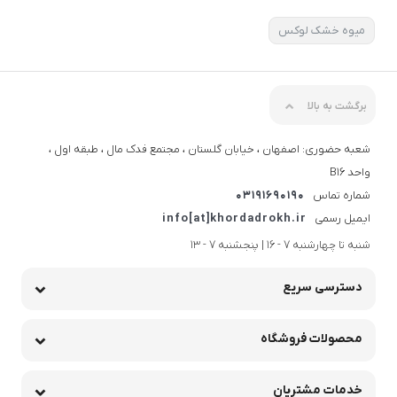
میوه خشک لوکس
برگشت به بالا
شعبه حضوری: اصفهان ، خیابان گلستان ، مجتمع فدک مال ، طبقه اول ،
واحد B16
شماره تماس
03191690190
ایمیل رسمی
info[at]khordadrokh.ir
شنبه تا چهارشنبه 7 - 16 | پنجشنبه 7 - 13
دسترسی سریع
محصولات فروشگاه
خدمات مشتریان