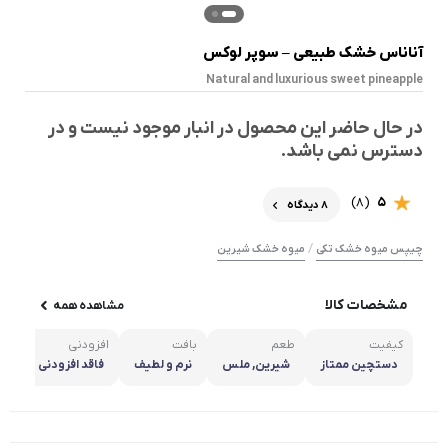
آناناس خشک طبیعی – سوپر لوکس
Natural and luxurious sweet pineapple
در حال حاضر این محصول در انبار موجود نیست و در
دسترس نمی باشد.
(8)
5
8 دیدگاه
/
چیپس میوه خشک تکی
میوه خشک شیرین
مشخصات کالا
مشاهده همه
کیفیت
طعم
بافت
افزودنی
خص
دستچین ممتاز
شیرین, ملس
نرم و لطیف
فاقد افزودنی
تا