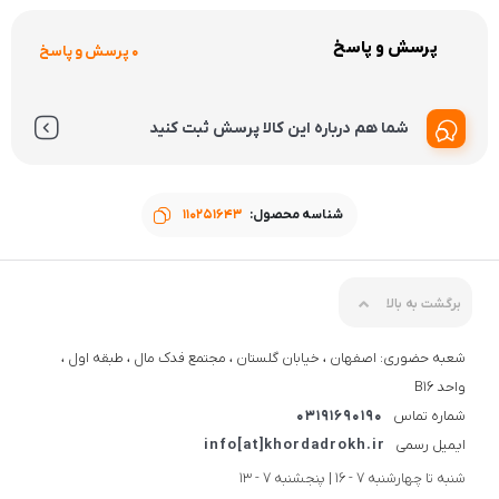
پرسش و پاسخ
0 پرسش و پاسخ
شما هم درباره این کالا پرسش ثبت کنید
شناسه محصول:
110251643
برگشت به بالا
شعبه حضوری: اصفهان ، خیابان گلستان ، مجتمع فدک مال ، طبقه اول ،
واحد B16
شماره تماس
03191690190
ایمیل رسمی
info[at]khordadrokh.ir
شنبه تا چهارشنبه 7 - 16 | پنجشنبه 7 - 13