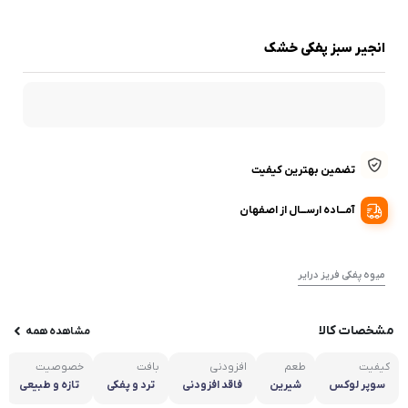
انجیر سبز پفکی خشک
تضمین بهترین کیفیت
آمـــاده ارســـال از اصفهان
میوه پفکی فریز درایر
مشخصات کالا
مشاهده همه
کیفیت
طعم
افزودنی
بافت
خصوصیت
سوپر لوکس
شیرین
فاقد افزودنی
ترد و پفکی
تازه و طبیعی