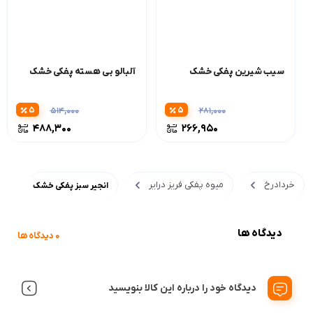
سیب شیرین پفکی خشک
آلبالو بی هسته پفکی خشک
5
5
514,000
281,000
488,300
266,950
خردادرخ
میوه پفکی فریز درایر
انجیر سبز پفکی خشک
دیدگاه ها
0 دیدگاه ها
دیدگاه خود را درباره این کالا بنویسید