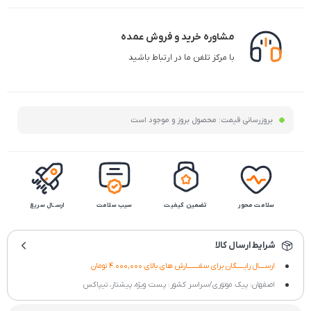
مشاوره خرید و فروش عمده
با مرکز تلفن ما در ارتباط باشید
بروزرسانی قیمت:
محصول بروز و موجود است
سلامت محور
تضمین کیفیت
سیب سلامت
ارســال سریع
شرایط ارسال کالا
ارســــال رایـــــگان برای سفــــــــارش های بالای 4.000,000 تومان
اصفهان: پیک موتوری/سراسر کشور: پست ویژه، پیشتاز، تیپاکس