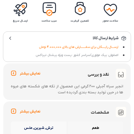
سلامت محور
تضمین کیفیت
سیب سلامت
ارســال سریع
شرایط ارسال کالا
ارســــال رایـــــگان برای سفــــــــارش های بالای 4.000,000 تومان
اصفهان: پیک موتوری/سراسر کشور: پست ویژه، پیشتاز، تیپاکس
نمایش بیشتر
نقد و بررسی
انجیر سیاه آجیلی 200 گرمی این محصول از تکه های شکسته های میوه
ها در حین تولید بسته بندی گردیده است
نمایش بیشتر
مشخصات
طعم
ترش, شیرین, ملس