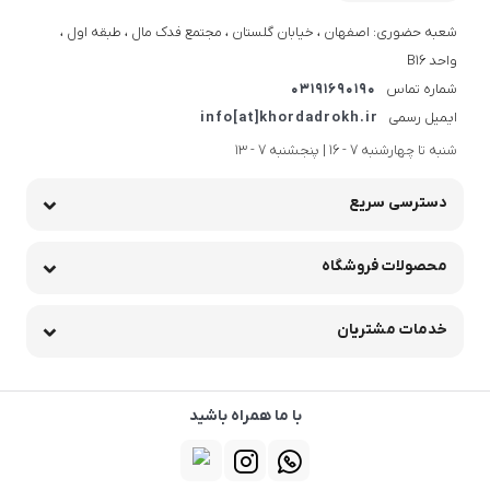
شعبه حضوری: اصفهان ، خیابان گلستان ، مجتمع فدک مال ، طبقه اول ،
واحد B16
شماره تماس
03191690190
ایمیل رسمی
info[at]khordadrokh.ir
شنبه تا چهارشنبه 7 - 16 | پنجشنبه 7 - 13
دسترسی سریع
محصولات فروشگاه
خدمات مشتریان
با ما همراه باشید