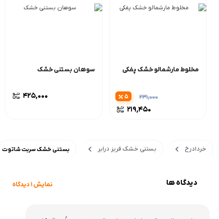
مخلوط مارشمالو خشک پفکی
سوهان بستنی خشک
425,000
5
231,000
219,450
خردادرخ
بستنی خشک فریز درایر
بستنی خشک سربت شاتوت
دیدگاه ها
نمایش 1 دیدگاه