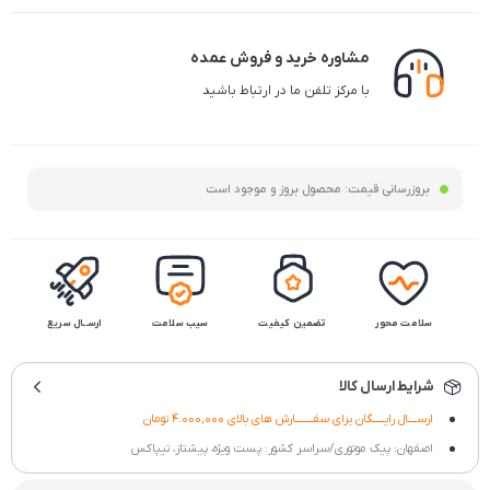
مشاوره خرید و فروش عمده
با مرکز تلفن ما در ارتباط باشید
بروزرسانی قیمت:
محصول بروز و موجود است
سلامت محور
تضمین کیفیت
سیب سلامت
ارســال سریع
شرایط ارسال کالا
ارســــال رایـــــگان برای سفــــــــارش های بالای 4.000,000 تومان
اصفهان: پیک موتوری/سراسر کشور: پست ویژه، پیشتاز، تیپاکس