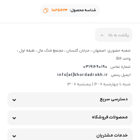
شناسه محصول:
110251624
برگشت به بالا
شعبه حضوری: اصفهان ، خیابان گلستان ، مجتمع فدک مال ، طبقه اول ،
واحد B16
شماره تماس
03191690190
ایمیل رسمی
info[at]khordadrokh.ir
شنبه تا چهارشنبه 7 - 16 | پنجشنبه 7 - 13
دسترسی سریع
محصولات فروشگاه
خدمات مشتریان