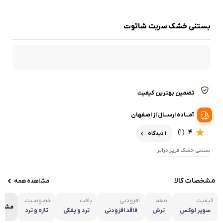
بستنی خشک سربت شاتوت
تضمین بهترین کیفیت
آمـــاده ارســـال از اصفهان
(1)
4
1 دیدگاه
بستنی خشک فریز درایر
مشخصات کالا
مشاهده همه
کیفیت
طعم
افزودنی
بافت
خصوصیت
مشاه
سوپر لوکس
ترش
فاقد افزودنی
ترد و پفکی
تازه و ترد