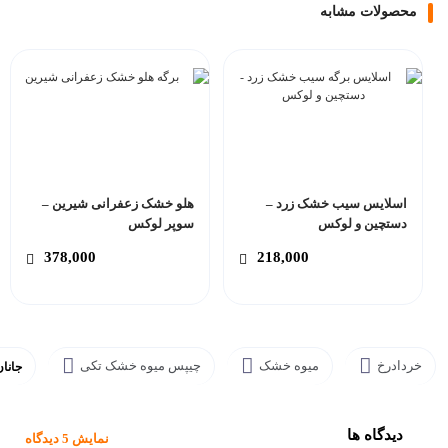
محصولات مشابه
اسلایس سیب خشک زرد –
هلو خشک زعفرانی شیرین –
دستچین و لوکس
سوپر لوکس
378,000
218,000
خردادرخ
میوه خشک
چیپس میوه خشک تکی
جانا
دیدگاه ها
نمایش 5 دیدگاه