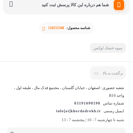
شما هم درباره این کالا پرسش ثبت کنید
شناسه محصول:
110251568
میوه خشک لوکس
برگشت به بالا
شعبه حضوری: اصفهان ، خیابان گلستان ، مجتمع فدک مال ، طبقه اول ،
واحد B16
شماره تماس
03191690190
ایمیل رسمی
info[at]khordadrokh.ir
شنبه تا چهارشنبه 7 - 16 | پنجشنبه 7 - 13