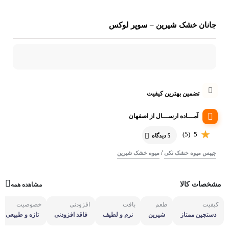
جانان خشک شیرین – سوپر لوکس
تضمین بهترین کیفیت
آمـــاده ارســـال از اصفهان
(5)
5
5 دیدگاه
/
چیپس میوه خشک تکی
میوه خشک شیرین
مشخصات کالا
مشاهده همه
کیفیت
طعم
بافت
افزودنی
خصوصیت
دستچین ممتاز
شیرین
نرم و لطیف
فاقد افزودنی
تازه و طبیعی