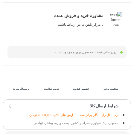
مشاوره خرید و فروش عمده
با مرکز تلفن ما در ارتباط باشید
بروزرسانی قیمت:
محصول بروز و موجود است
سلامت محور
تضمین کیفیت
سیب سلامت
ارســال سریع
شرایط ارسال کالا
ارســــال رایـــــگان برای سفــــــــارش های بالای 4.000,000 تومان
اصفهان: پیک موتوری/سراسر کشور: پست ویژه، پیشتاز، تیپاکس