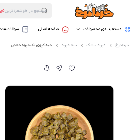
می
جستجو در خوشمزه‌ترین
بس
میو
دسته‌بنــدی محصولات
صفحه اصلی
سوالات متد
لوا
خردادرخ
میوه خشک
حبه میوه
حبه کیوی تک میوه خالص
میوه خشک
میوه خشک مخلوط
محصولات فریز درایر
چیپس میوه خشک تک
حبه های میوه
میوه خشک ترش
سایر محصولات
میوه خشک شیرین
میوه خشک هدیه
مخلوط دلخواه