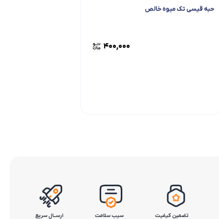
حبه قیسی تک میوه خالص
400,000
تضمین کیفیت
سیب سلامت
ارســال سریع