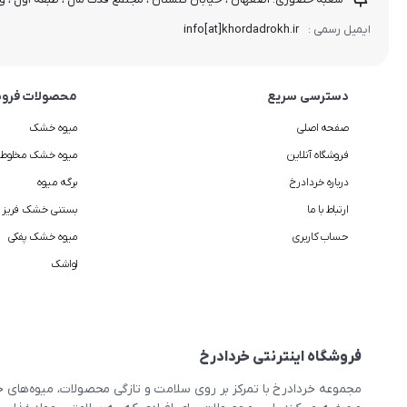
info[at]khordadrokh.ir
ایمیل رسمی :
دسترسی سریع
محصولات فروش
صفحه اصلی
میوه خشک
فروشگاه آنلاین
میوه خشک مخلوط
درباره خردادرخ
برگه میوه
ارتباط با ما
بستنی خشک فریز د
حساب کاربری
میوه خشک پفکی
لواشک
فروشگاه اینترنتی خردادرخ
مجموعه خردادرخ با تمرکز بر روی سلامت و تازگی محصولات، میوه‌ها