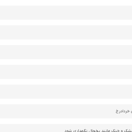
 خردادرخ
شک و خنک مانند یخچال نگهداری شود