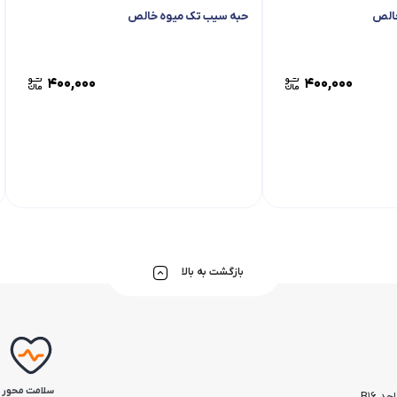
خالص
حبه سیب تک میوه خالص
400,000
400,000
بازگشت به بالا
سلامت محور
 B16