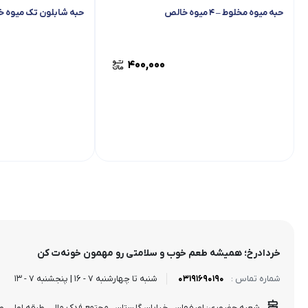
حبه میوه مخلوط – 4 میوه خالص
حبه شابلون تک میوه 
400,000
خردادرخ؛ همیشه طعم خوب و سلامتی رو مهمون خونه‌ت کن
03191690190
شنبه تا چهارشنبه 7 - 16 | پنجشنبه 7 - 13
شماره تماس :
شعبه حضوری: اصفهان ، خیابان گلستان ، مجتمع فدک مال ، طبقه اول ، واحد