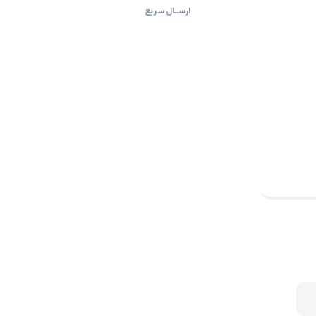
ارســال سریع