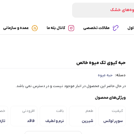
وه‌های خشک
تنی‌های خشک
ه‌های پفکی
اول
مقالات تخصصی
کانال بله ما
عمده و سازمانی
شک‌های ارگانیک
ی
حبه کیوی تک میوه خالص
دسته:
حبه میوه
در حال حاضر این محصول در انبار موجود نیست و در دسترس نمی باشد.
ویژگی‌های محصول
کیفیت
طعم
بافت
افزودنی
خص
سوپر لوکس
شیرین
نرم و لطیف
فاقد
تازه
افزودنی