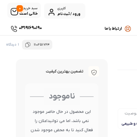
0
سبد خرید
کاربری
خالی است
ورود / ثبت نام
03191690190
ارتباط با ما
1 دیدگاه
110251724
تضمین بهترین کیفیت
ناموجود
این محصول در حال حاضر موجود
وصیت
نمی باشد، اما می توانیداعلان را
 و طبیعی
فعال کنید تا به محض موجود شدن