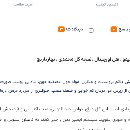
تضمین کیفیت
سیب سلامت
پاسخ
دیدگاه ها
لیمو ، هل اورجینال ، غنچه گل محمدی ، بهارنارنج
هش علائم برونشیت و میگرن، مولد خون، تصفیه خون، شادابی پوست صورت، 
 از ریزش مو، درمان کم خوابی و ضعف عصب، جلوگیری از سردرد مزمن، درما
…
زیادی است. این گل دارای خواص ضد التهابی، ضد باکتریایی و آرامبخش 
رفه و سردی، تقویت سیستم ایمنی بدن و حتی کمک به کاهش استرس و ا
از پوست نیز استفاده می‌شود.