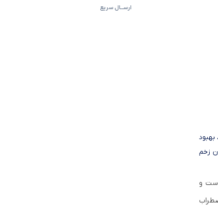
ارســال سریع
بهبود
ن زخم
است و
ضطراب