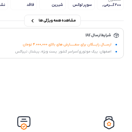
200 گـــرمی,
سوپر لوکس
شیرین
فاقد
نشا
500 گـــرمی
افزودنی
سلا
مشاهده همه ویژگی ها
شرایط ارسال کالا
ارســــال رایـــــگان برای سفــــــــارش های بالای 4.000,000 تومان
اصفهان: پیک موتوری/سراسر کشور: پست ویژه، پیشتاز، تیپاکس