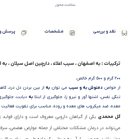
سلامت محور
نقد و بررسی
مشخصات
پرسش و 
ترکیبات : به اصفهان ، سیب اعلاء ، دارچین اصل سیلان ، به 
200 گرم و 500 گرم خالص
از خواص
دمنوش به و سیب
می توان
به
از بین بردن دل درد، کا
تنگی نفس، اشتها آور و نیرو زا، جلوگیری از ابتلا
به
دیابت، جلوگیری
معده، ضد میکروب های معده و روده، مناسب برای تقویت فعالیت 
گل محمدی
یکی از گیاهان دارویی معروف است و دارای فواید 
می‌تواند در درمان مشکلات مختلفی از جمله عوارض هضمی، س
موثر باشد. همچنین از آن به عنوان یک ماده طبیعی برای مراقبت 