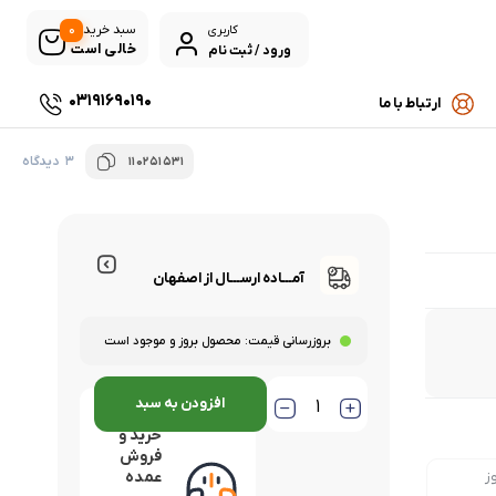
0
سبد خرید
کاربری
خالی است
ورود / ثبت نام
03191690190
ارتباط با ما
3 دیدگاه
110251531
آمـــاده ارســـال از اصفهان
بروزرسانی قیمت:
محصول بروز و موجود است
افزودن به سبد
مشاوره
خرید و
فروش
ز
عمده