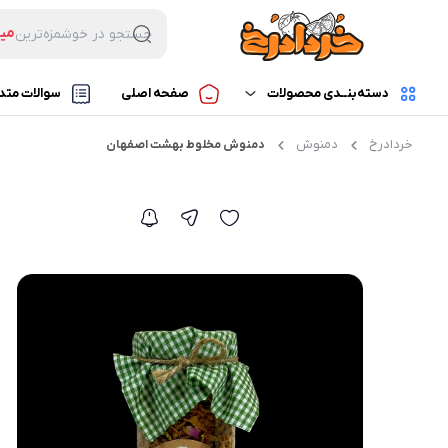
می
جستجو در خوشمزه‌ترین
بس
میو
دسته‌بنــدی محصولات
صفحه اصلی
سوالات متد
لوا
خردادرخ
دمنوش
دمنوش مخلوط بهشت اصفهان
میوه خشک
میوه خشک مخلوط
محصولات فریز درایر
چیپس میوه خشک تک
حبه های میوه
میوه خشک ترش
سایر محصولات
میوه خشک شیرین
میوه خشک هدیه
مخلوط دلخواه