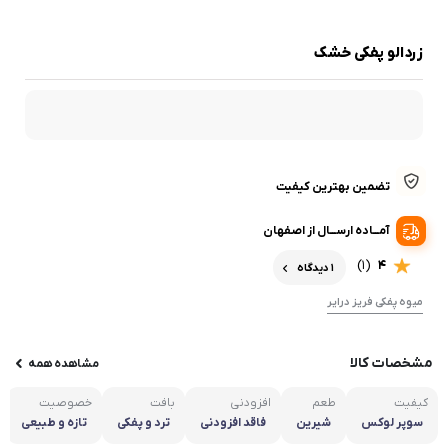
زردالو پفکی خشک
تضمین بهترین کیفیت
آمـــاده ارســـال از اصفهان
(1)
4
1 دیدگاه
میوه پفکی فریز درایر
مشخصات کالا
مشاهده همه
کیفیت
طعم
افزودنی
بافت
خصوصیت
سوپر لوکس
شیرین
فاقد افزودنی
ترد و پفکی
تازه و طبیعی