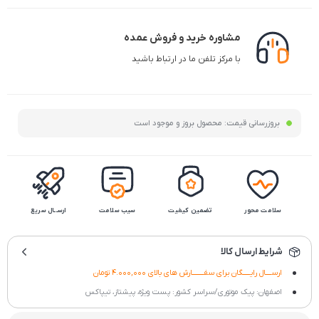
مشاوره خرید و فروش عمده
با مرکز تلفن ما در ارتباط باشید
بروزرسانی قیمت:
محصول بروز و موجود است
سلامت محور
تضمین کیفیت
سیب سلامت
ارســال سریع
شرایط ارسال کالا
ارســــال رایـــــگان برای سفــــــــارش های بالای 4.000,000 تومان
اصفهان: پیک موتوری/سراسر کشور: پست ویژه، پیشتاز، تیپاکس