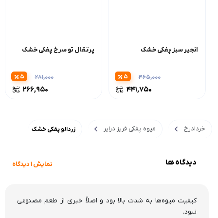
انجیر سبز پفکی خشک
پرتقال تو سرخ پفکی خشک
5
5
281,000
465,000
266,950
441,750
خردادرخ
میوه پفکی فریز درایر
زردالو پفکی خشک
دیدگاه ها
نمایش 1 دیدگاه
کیفیت میوه‌ها به شدت بالا بود و اصلاً خبری از طعم مصنوعی
نبود.