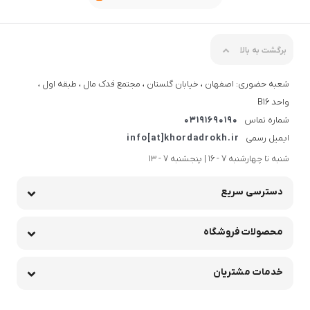
برگشت به بالا
شعبه حضوری: اصفهان ، خیابان گلستان ، مجتمع فدک مال ، طبقه اول ،
واحد B16
شماره تماس
03191690190
ایمیل رسمی
info[at]khordadrokh.ir
شنبه تا چهارشنبه 7 - 16 | پنجشنبه 7 - 13
دسترسی سریع
محصولات فروشگاه
خدمات مشتریان