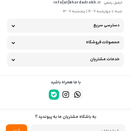
واحد B16
شماره تماس
03191690190
ایمیل رسمی
info[at]khordadrokh.ir
شنبه تا چهارشنبه 7 - 16 | پنجشنبه 7 - 13
دسترسی سریع
محصولات فروشگاه
خدمات مشتریان
با ما همراه باشید
به باشگاه مشتریان ما به پیوندید !!