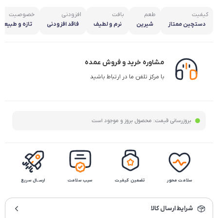
مشخصات کالا
مشاهده همه
کیفیت
طعم
بافت
افزودنی
خصوصیت
دستچین ممتاز
شیرین
نرم و لطیف
فاقد افزودنی
تازه و طبیعی
مشاوره خرید و فروش عمده
با مرکز تلفن ما در ارتباط باشید
بروزرسانی قیمت:
محصول بروز و موجود است
سلامت محور
تضمین کیفیت
سیب سلامت
ارســال سریع