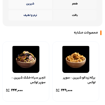
کیفیت
دستچین ممتاز
طعم
شیرین
بافت
نرم و لطیف
محصولات مشابه
برگه زردالو شیرین – سوپر
انجیر سیاه خشک شیرین –
لوکس
سوپر لوکس
244,000
249,000