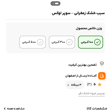
سیب خشک زعفرانی – سوپر لوکس
وزن خالص محصول
100 گـــرمی
300 گـــرمی
500 گـــرمی
تضمین بهترین کیفیت
آمـــاده ارســـال از اصفهان
موجود در انبار
(3)
5
3 دیدگاه
چیپس میوه خشک تکی