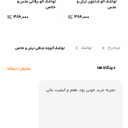
لواشک آلو شابلون ترش و
لواشک آلو برقانی ملس و
ملس
خالص
386,000
386,000
خردادرخ
لواشک
لواشک آلوچه جنگلی ترش و خالص
دیدگاه ها
نمایش 1 دیدگاه
تجربه خرید خوبی بود، طعم و کیفیت عالی.