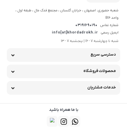
شعبه حضوری: اصفهان ، خیابان گلستان ، مجتمع فدک مال ، طبقه اول ،
واحد B16
شماره تماس
03191690190
ایمیل رسمی
info[at]khordadrokh.ir
شنبه تا چهارشنبه 7 - 16 | پنجشنبه 7 - 13
دسترسی سریع
محصولات فروشگاه
خدمات مشتریان
با ما همراه باشید