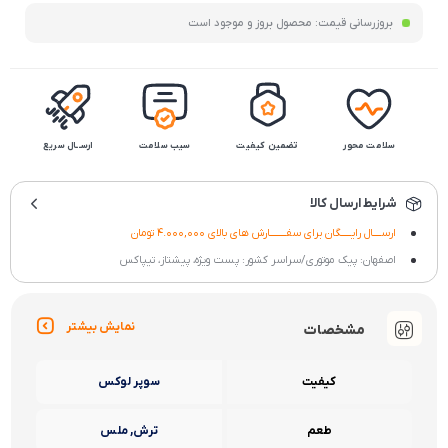
بروزرسانی قیمت:
محصول بروز و موجود است
سلامت محور
تضمین کیفیت
سیب سلامت
ارســال سریع
شرایط ارسال کالا
ارســــال رایـــــگان برای سفــــــــارش های بالای 4.000,000 تومان
اصفهان: پیک موتوری/سراسر کشور: پست ویژه، پیشتاز، تیپاکس
نمایش بیشتر
مشخصات
کیفیت
سوپر لوکس
طعم
ترش, ملس