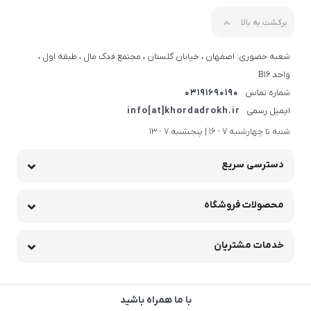
برگشت به بالا
شعبه حضوری: اصفهان ، خیابان گلستان ، مجتمع فدک مال ، طبقه اول ،
واحد B16
شماره تماس
03191690190
ایمیل رسمی
info[at]khordadrokh.ir
شنبه تا چهارشنبه 7 - 16 | پنجشنبه 7 - 13
دسترسی سریع
محصولات فروشگاه
خدمات مشتریان
با ما همراه باشید