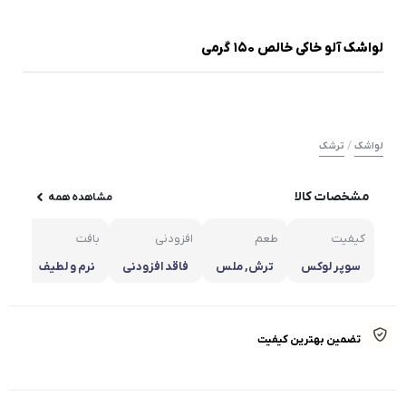
لواشک آلو خاکی خالص 150 گرمی
/
لواشک
ترشک
مشخصات کالا
مشاهده همه
کیفیت
طعم
افزودنی
بافت
خص
سوپر لوکس
ترش, ملس
فاقد افزودنی
نرم و لطیف
تاز
تضمین بهترین کیفیت