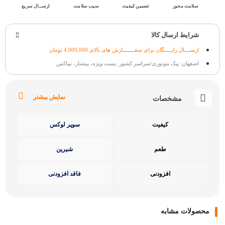
سلامت محور
تضمین کیفیت
سیب سلامت
ارســال سریع
شرایط ارسال کالا
ارســــال رایـــــگان برای سفــــــــارش های بالای 4.000,000 تومان
اصفهان: پیک موتوری/سراسر کشور: پست ویژه، پیشتاز، تیپاکس
نمایش بیشتر
مشخصات
کیفیت
سوپر لوکس
طعم
شیرین
افزودنی
فاقد افزودنی
محصولات مشابه