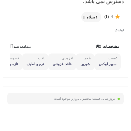
دسترس نمی باشد.
(1)
4
1 دیدگاه
لواشک
مشخصات کالا
مشاهده همه
کیفیت
طعم
افزودنی
بافت
خصوصیت
سوپر لوکس
شیرین
فاقد افزودنی
نرم و لطیف
تازه و طبیعی
بروزرسانی قیمت:
محصول بروز و موجود است