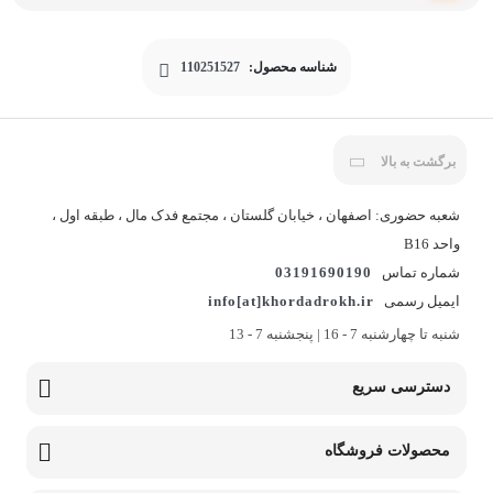
شناسه محصول:
110251527
برگشت به بالا
شعبه حضوری: اصفهان ، خیابان گلستان ، مجتمع فدک مال ، طبقه اول ،
واحد B16
شماره تماس
03191690190
ایمیل رسمی
info[at]khordadrokh.ir
شنبه تا چهارشنبه 7 - 16 | پنجشنبه 7 - 13
دسترسی سریع
محصولات فروشگاه