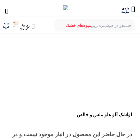
منوی
سایت
0
سبد
ورود
جستجو در خوشمزه‌ترین
میوه‌های خشک
خرید
کاربری
بستنی‌های خشک
میوه‌های پفکی
لواشک‌های ارگانیک
لواشک آلو هلو ملس و خالص
در حال حاضر این محصول در انبار موجود نیست و در