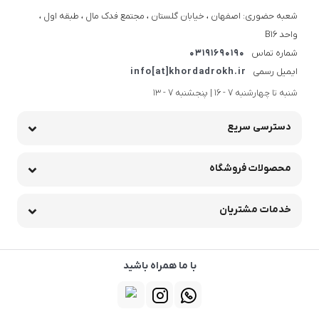
شعبه حضوری: اصفهان ، خیابان گلستان ، مجتمع فدک مال ، طبقه اول ،
واحد B16
شماره تماس
03191690190
ایمیل رسمی
info[at]khordadrokh.ir
شنبه تا چهارشنبه 7 - 16 | پنجشنبه 7 - 13
دسترسی سریع
محصولات فروشگاه
خدمات مشتریان
با ما همراه باشید