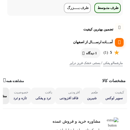
ظرف متـوسط
ظرف بــــزرگ
تضمین بهترین کیفیت
آمـــاده ارســـال از اصفهان
(1)
5
1 دیدگاه
/
مارشمالو پفکی
بستنی خشک فریز درایر
مشخصات کالا
مشاهده همه
کیفیت
طعم
افزودنی
بافت
خصوصیت
مشاه
سوپر لوکس
شیرین
فاقد افزودنی
ترد و پفکی
تازه و ترد
مشاوره خرید و فروش عمده
با مرکز تلفن ما در ارتباط باشید