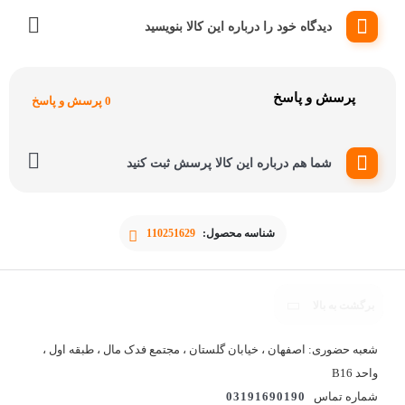
دیدگاه خود را درباره این کالا بنویسید
پرسش و پاسخ
0 پرسش و پاسخ
شما هم درباره این کالا پرسش ثبت کنید
شناسه محصول:
110251629
شعبه حضوری: اصفهان ، خیابان گلستان ، مجتمع فدک مال ، طبقه اول ،
واحد B16
شماره تماس
03191690190
ایمیل رسمی
info[at]khordadrokh.ir