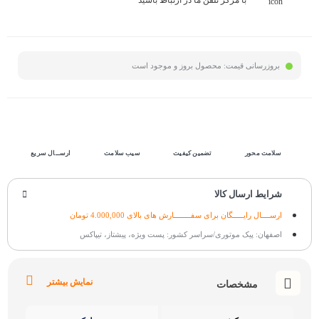
بروزرسانی قیمت:
محصول بروز و موجود است
سلامت محور
تضمین کیفیت
سیب سلامت
ارســال سریع
شرایط ارسال کالا
ارســــال رایـــــگان برای سفــــــــارش های بالای 4.000,000 تومان
اصفهان: پیک موتوری/سراسر کشور: پست ویژه، پیشتاز، تیپاکس
نمایش بیشتر
مشخصات