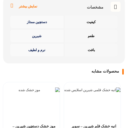
نمایش بیشتر
مشخصات
کیفیت
دستچین ممتاز
طعم
شیرین
بافت
نرم و لطیف
محصولات مشابه
انبه خشک قلم شیرین – سوپر
موز خشک دستچین شیرین –