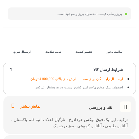
بروزرسانی قیمت:
محصول بروز و موجود است
سلامت محور
تضمین کیفیت
سیب سلامت
ارســال سریع
شرایط ارسال کالا
ارســــال رایـــــگان برای سفــــــــارش های بالای 4.000,000 تومان
اصفهان: پیک موتوری/سراسر کشور: پست ویژه، پیشتاز، تیپاکس
نمایش بیشتر
نقد و بررسی
ترکیب این پک فوق لوکس خردادرخ : نارگیل اعلاء ، انبه قلم پاکستان ،
آناناس طبیعی ، آناناس کمپوتی ، موز درجه یک