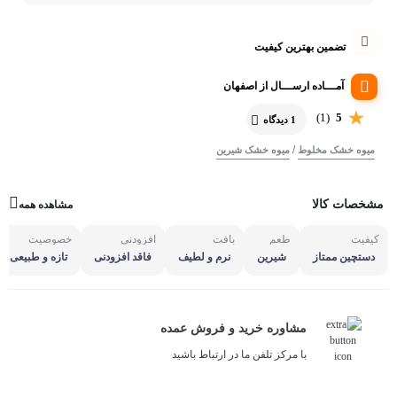
تضمین بهترین کیفیت
آمـــاده ارســـال از اصفهان
(1)
5
1 دیدگاه
/
میوه خشک مخلوط
میوه خشک شیرین
مشخصات کالا
مشاهده همه
کیفیت
طعم
بافت
افزودنی
خصوصیت
دستچین ممتاز
شیرین
نرم و لطیف
فاقد افزودنی
تازه و طبیعی
مشاوره خرید و فروش عمده
با مرکز تلفن ما در ارتباط باشید