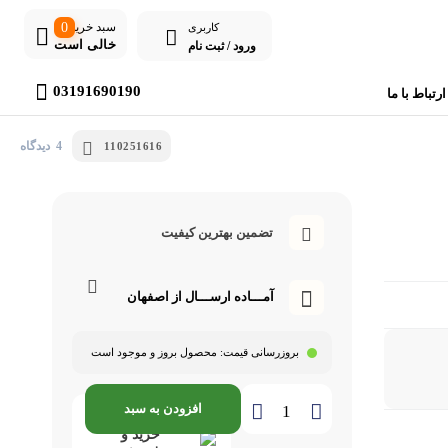
سبد خرید
0
کاربری
خالی است
ورود / ثبت نام
03191690190
ارتباط با ما
4 دیدگاه
110251616
تضمین بهترین کیفیت
آمـــاده ارســـال از اصفهان
بروزرسانی قیمت:
محصول بروز و موجود است
افزودن به سبد
مشاوره
خرید و