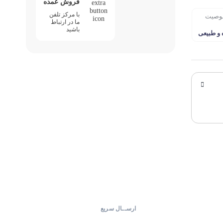
فروش عمده
با مرکز تلفن
وصیت
ما در ارتباط
باشید
 و طبیعی
ارســال سریع