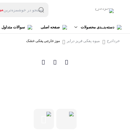
می
جستجو در خوشمزه‌ترین
بس
می
دسته‌بنــدی محصولات
صفحه اصلی
سوالات متداول
لو
خردادرخ
میوه پفکی فریز درایر
موز خارجی پفکی خشک
میوه خشک
میوه خشک مخلوط
محصولات فریز درایر
چیپس میوه خشک تکی
حبه های میوه
میوه خشک ترش
سایر محصولات
میوه خشک شیرین
میوه خشک هدیه
مخلوط دلخواه