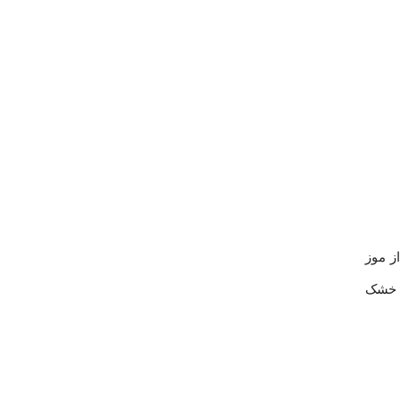
ز موز
ع خشک