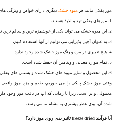
موز پفکی مانند هر
میوه خشک
دیگری دارای خواص و ویژگی های م
1. موزهای پفکی ترد و لذیذ هستند.
2. این میوه خشک می تواند یکی از خوشمزه ترین و سالم ترین تنقلات برای کودکان باشد.
3. به عنوان آجیل پذیرایی می توانیم از آنها استفاده کنیم.
4. هیچ تغییری در مزه و رنگ موز خشک شده وجود ندارد.
5. تمام موارد معدنی و ویتامین آن حفظ شده است.
6. این محصول و سایر میوه های خشک شده و بستنی های پفکی، همگی مورد توجه فضانوردان ناسا قرار گرفته و از آنها استفاده می کنند.
وقتی موز خشک پفکی را می خوریم، طعم و مزه موز واقعی را
معمولی و تر است. زیرا تا زمانی که آب در بافت موز وجود د
شده آن، بوی عطر بیشتری به مشام ما می رسد.
آیا فرآیند freeze dried تاثیر بدی روی موز دارد؟