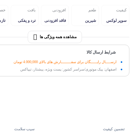
کیفیت
طعم
افزودنی
بافت
خص
سوپر لوکس
شیرین
فاقد افزودنی
ترد و پفکی
تازه
مشاهده همه ویژگی ها
شرایط ارسال کالا
ارســــال رایـــــگان برای سفــــــــارش های بالای 4.000,000 تومان
اصفهان: پیک موتوری/سراسر کشور: پست ویژه، پیشتاز، تیپاکس
تضمین کیفیت
سیب سلامت