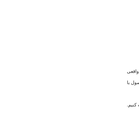
واقعی
ول با
 کنیم.