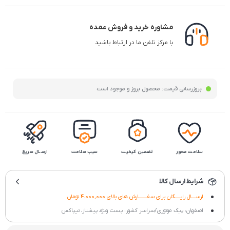
مشاوره خرید و فروش عمده
با مرکز تلفن ما در ارتباط باشید
بروزرسانی قیمت:
محصول بروز و موجود است
سلامت محور
تضمین کیفیت
سیب سلامت
ارســال سریع
شرایط ارسال کالا
ارســــال رایـــــگان برای سفــــــــارش های بالای 4.000,000 تومان
اصفهان: پیک موتوری/سراسر کشور: پست ویژه، پیشتاز، تیپاکس