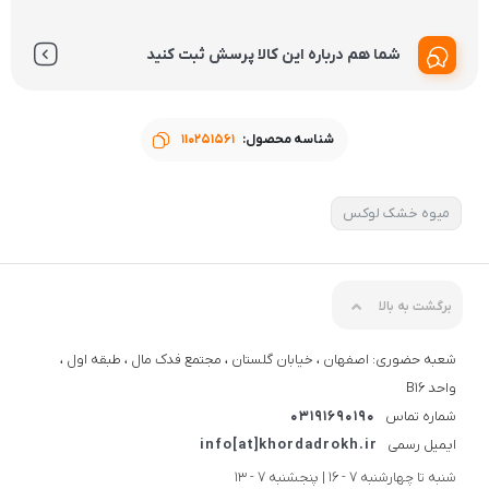
شما هم درباره این کالا پرسش ثبت کنید
شناسه محصول:
110251561
میوه خشک لوکس
برگشت به بالا
شعبه حضوری: اصفهان ، خیابان گلستان ، مجتمع فدک مال ، طبقه اول ،
واحد B16
شماره تماس
03191690190
ایمیل رسمی
info[at]khordadrokh.ir
شنبه تا چهارشنبه 7 - 16 | پنجشنبه 7 - 13