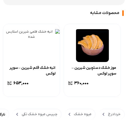
محصولات مشابه
موز خشک دستچین شیرین –
انبه خشک قلم شیرین – سوپر
سوپر لوکس
لوکس
653,000
360,000
خردادرخ
میوه خشک
چیپس میوه خشک تکی
نارگ