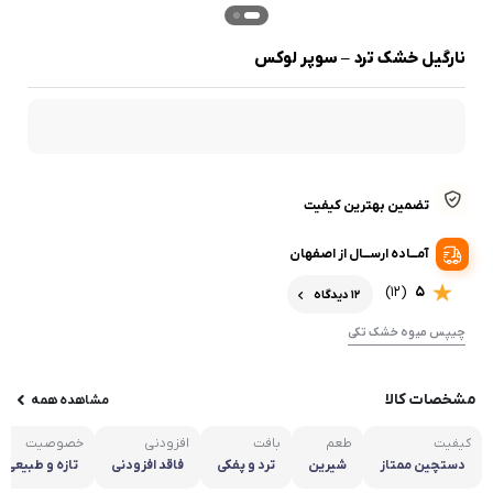
نارگیل خشک ترد – سوپر لوکس
تضمین بهترین کیفیت
آمـــاده ارســـال از اصفهان
(12)
5
12 دیدگاه
چیپس میوه خشک تکی
مشخصات کالا
مشاهده همه
کیفیت
طعم
بافت
افزودنی
خصوصیت
دستچین ممتاز
شیرین
ترد و پفکی
فاقد افزودنی
تازه و طبیعی