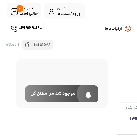
0
سبد خرید
کاربری
خالی است
ورود / ثبت نام
03191690190
ارتباط با ما
1 دیدگاه
110251538
موجود شد مرا مطلع کن
ه بندی
وم و
ه بندی
ه ای
ادرخ