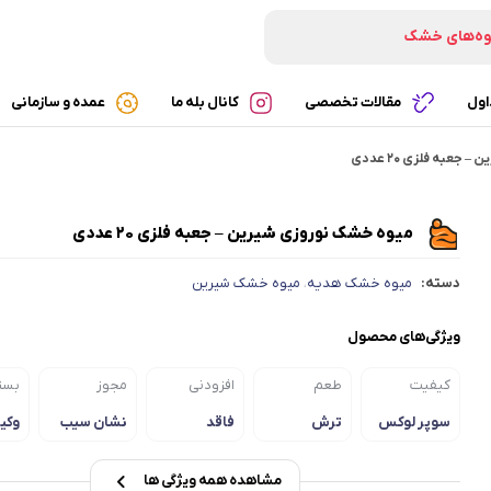
وه‌های خشک
تنی‌های خشک
ه‌های پفکی
اول
مقالات تخصصی
کانال بله ما
عمده و سازمانی
شک‌های ارگانیک
عبه فلزی 20 عددی
ی
میوه خشک نوروزی شیرین – جعبه فلزی 20 عددی
دسته:
میوه خشک هدیه
میوه خشک شیرین
،
ویژگی‌های محصول
کیفیت
طعم
افزودنی
مجوز
بست
سوپر لوکس
ترش
فاقد
نشان سیب
وکی
افزودنی
سلامت
بست
حرف
خرد
مشاهده همه ویژگی ها