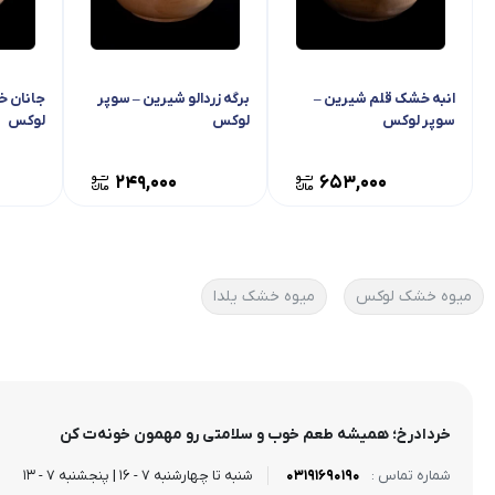
انبه خشک قلم شیرین –
برگه زردالو شیرین – سوپر
جانان خ
سوپر لوکس
لوکس
لوکس
249,000
653,000
میوه خشک لوکس
میوه خشک یلدا
خردادرخ؛ همیشه طعم خوب و سلامتی رو مهمون خونه‌ت کن
03191690190
شنبه تا چهارشنبه 7 - 16 | پنجشنبه 7 - 13
شماره تماس :