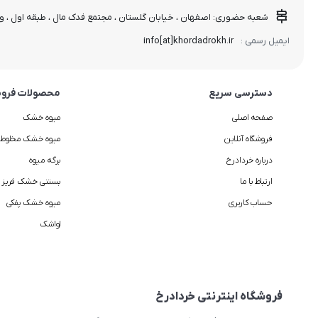
شعبه حضوری: اصفهان ، خیابان گلستان ، مجتمع فدک مال ، طبقه اول ، واحد
info[at]khordadrokh.ir
ایمیل رسمی :
دسترسی سریع
محصولات فروش
صفحه اصلی
میوه خشک
فروشگاه آنلاین
میوه خشک مخلوط
درباره خردادرخ
برگه میوه
ارتباط با ما
بستنی خشک فریز د
حساب کاربری
میوه خشک پفکی
لواشک
فروشگاه اینترنتی خردادرخ