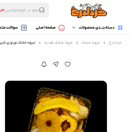
می
جستجو در خوشمزه‌ترین
بس
میو
دسته‌بنــدی محصولات
صفحه اصلی
سوالات متد
لوا
خردادرخ
میوه خشک
میوه خشک هدیه
میوه خشک نوروزی شیرین – ج
میوه خشک
میوه خشک مخلوط
محصولات فریز درایر
چیپس میوه خشک تک
حبه های میوه
میوه خشک ترش
سایر محصولات
میوه خشک شیرین
میوه خشک هدیه
مخلوط دلخواه