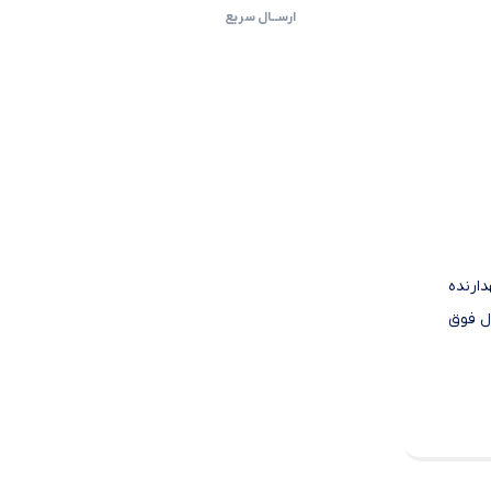
ارســال سریع
ارنده
ل فوق