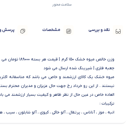
سلامت محور
نقد و بررسی
مشخصات
پرسش و 
وزن خالص میوه خشک 150 گرم | قیمت هر بسته 189000 تومان می باشد | تعداد در بسته 20 عدد جعبه فلزی
جعبه فلزی | شیرینگ شده ارسال می شود
میوه خشک یک کالای ارزشمند و خاص می باشد که متاسفانه اکثریت 
نیستند . از این رو خرداد رخ جهت حال عزیزان و مدیران محترم ب
العاده خاص در عین حال از نظر ظاهر و کیفیت بسیار ارزشمند می باش
ترکیبات :
انبه ، موز ، آناناس ، پرتقال ، آلو خاکی ، کیوی ، آلو شابلون ، سیب ، هل