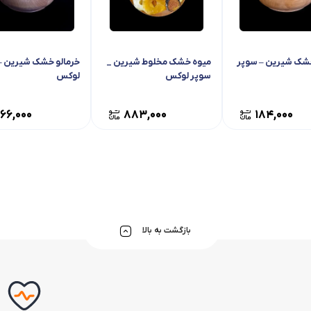
شک شیرین – سوپر
میوه خشک مخلوط شیرین _
خرمالو خشک شیرین –
سوپر لوکس
لوکس
166,000
883,000
184,000
بازگشت به بالا