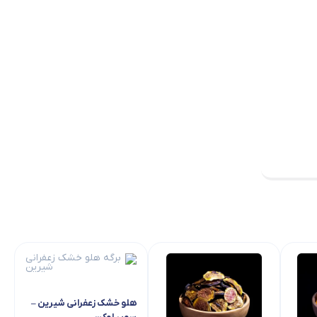
هلو خشک زعفرانی شیرین –