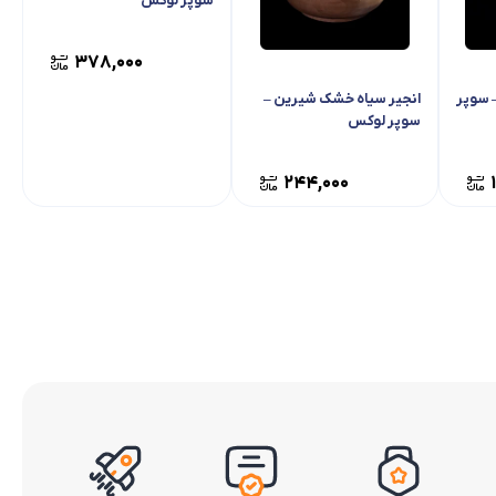
سوپر لوکس
378,000
 سوپر
انجیر سیاه خشک شیرین –
سوپر لوکس
244,000