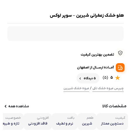
هلو خشک زعفرانی شیرین – سوپر لوکس
تضمین بهترین کیفیت
آمـــاده ارســـال از اصفهان
(5)
5
5 دیدگاه
/
چیپس میوه خشک تکی
میوه خشک شیرین
مشخصات کالا
مشاهده همه
کیفیت
طعم
بافت
افزودنی
خصوصیت
دستچین ممتاز
شیرین
نرم و لطیف
فاقد افزودنی
تازه و طبیعی