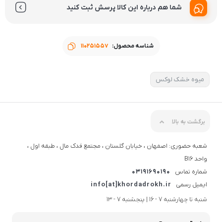
شما هم درباره این کالا پرسش ثبت کنید
شناسه محصول:
110251557
میوه خشک لوکس
برگشت به بالا
شعبه حضوری: اصفهان ، خیابان گلستان ، مجتمع فدک مال ، طبقه اول ،
واحد B16
شماره تماس
03191690190
ایمیل رسمی
info[at]khordadrokh.ir
شنبه تا چهارشنبه 7 - 16 | پنجشنبه 7 - 13