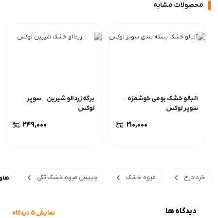
محصولات مشابه
آلبالو خشک بومی خوشمزه –
برگه زردالو شیرین – سوپر
سوپر لوکس
لوکس
249,000
210,000
خردادرخ
میوه خشک
چیپس میوه خشک تکی
هلو
دیدگاه ها
نمایش 5 دیدگاه