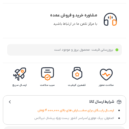
مشاوره خرید و فروش عمده
با مرکز تلفن ما در ارتباط باشید
بروزرسانی قیمت:
محصول بروز و موجود است
سلامت محور
تضمین کیفیت
سیب سلامت
ارســال سریع
شرایط ارسال کالا
ارســــال رایـــــگان برای سفــــــــارش های بالای 4.000,000 تومان
اصفهان: پیک موتوری/سراسر کشور: پست ویژه، پیشتاز، تیپاکس