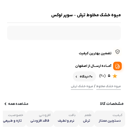
میوه خشک مخلوط ترش – سوپر لوکس
تضمین بهترین کیفیت
آمـــاده ارســـال از اصفهان
(20)
5
20 دیدگاه
/
میوه خشک مخلوط
میوه خشک ترش
مشخصات کالا
مشاهده همه
کیفیت
طعم
بافت
افزودنی
خصوصیت
دستچین ممتاز
ترش
نرم و لطیف
فاقد افزودنی
تازه و طبیعی