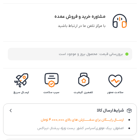
مشاوره خرید و فروش عمده
با مرکز تلفن ما در ارتباط باشید
بروزرسانی قیمت:
محصول بروز و موجود است
سلامت محور
تضمین کیفیت
سیب سلامت
ارســال سریع
شرایط ارسال کالا
ارســــال رایـــــگان برای سفــــــــارش های بالای 4.000,000 تومان
اصفهان: پیک موتوری/سراسر کشور: پست ویژه، پیشتاز، تیپاکس