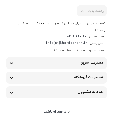
برگشت به بالا
شعبه حضوری: اصفهان ، خیابان گلستان ، مجتمع فدک مال ، طبقه اول ،
واحد B16
شماره تماس
03191690190
ایمیل رسمی
info[at]khordadrokh.ir
شنبه تا چهارشنبه 7 - 16 | پنجشنبه 7 - 13
دسترسی سریع
محصولات فروشگاه
خدمات مشتریان
با ما همراه باشید