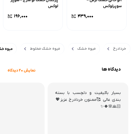
آلو خاکی خشک ترش –
پرتقال خشک تو سرخ – سوپر
سوپرلوکس
لوکس
196,000
439,000
خردادرخ
میوه خشک
میوه خشک مخلوط
میوه خش
دیدگاه ها
نمایش 20 دیدگاه
بسیار باکیفیت و دلچسب با بسته
بندی عالی 🥰ممنون خردادرخ عزیز💖
🙏🏻🌸🍀✨