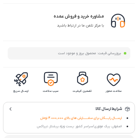
مشاوره خرید و فروش عمده
با مرکز تلفن ما در ارتباط باشید
بروزرسانی قیمت:
محصول بروز و موجود است
سلامت محور
تضمین کیفیت
سیب سلامت
ارســال سریع
شرایط ارسال کالا
ارســــال رایـــــگان برای سفــــــــارش های بالای 4.000,000 تومان
اصفهان: پیک موتوری/سراسر کشور: پست ویژه، پیشتاز، تیپاکس