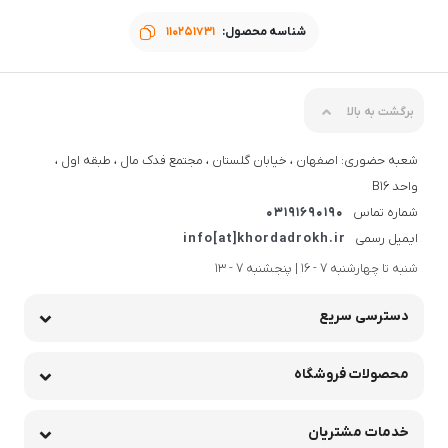
شناسه محصول:
110251731
برگشت به بالا
شعبه حضوری: اصفهان ، خیابان گلستان ، مجتمع فدک مال ، طبقه اول ،
واحد B16
شماره تماس
03191690190
ایمیل رسمی
info[at]khordadrokh.ir
شنبه تا چهارشنبه 7 - 16 | پنجشنبه 7 - 13
دسترسی سریع
محصولات فروشگاه
خدمات مشتریان