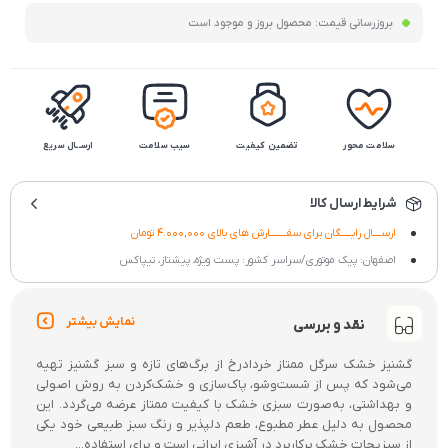
بروزرسانی قیمت:
محصول بروز و موجود است
سلامت محور
تضمین کیفیت
سیب سلامت
ارســال سریع
شرایط ارسال کالا
ارســــال رایـــــگان برای سفــــــــارش های بالای 4.000,000 تومان
اصفهان: پیک موتوری/سراسر کشور: پست ویژه، پیشتاز، تیپاکس
نمایش بیشتر
نقد و بررسی
گشنیز خشک سرگل ممتاز خردادرخ از برگ‌های تازه و سبز گشنیز تهیه
می‌شود که پس از شست‌وشو، پاک‌سازی و خشک‌کردن به روش اصولی
و بهداشتی، به‌صورت سبزی خشک با کیفیت ممتاز عرضه می‌گردد. این
محصول به دلیل عطر مطبوع، طعم دلپذیر و رنگ سبز طبیعی خود یکی
از سبزیجات خشک پرکاربرد در آشپزی ایرانی است و برای استفاده...