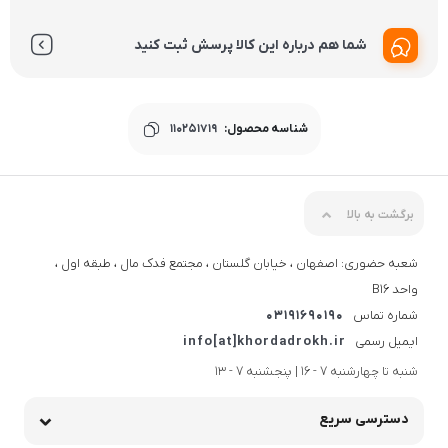
شما هم درباره این کالا پرسش ثبت کنید
شناسه محصول:
110251719
برگشت به بالا
شعبه حضوری: اصفهان ، خیابان گلستان ، مجتمع فدک مال ، طبقه اول ،
واحد B16
شماره تماس
03191690190
ایمیل رسمی
info[at]khordadrokh.ir
شنبه تا چهارشنبه 7 - 16 | پنجشنبه 7 - 13
دسترسی سریع