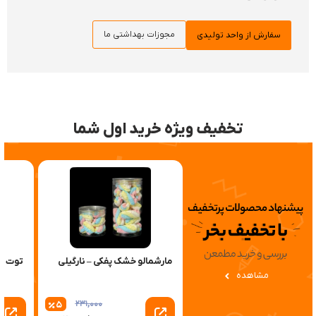
مجوزات بهداشتی ما
سفارش از واحد تولیدی
تخفیف ویژه خرید اول شما
مارشمالو خشک پفکی – نارگیلی
توت ف
مشاهده
231,000
5