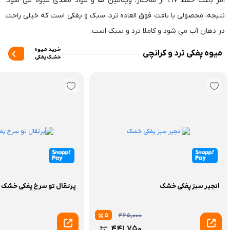
امر باعث حفظ ۹۷٪ از ساختار، ویتامین ها و مواد مغذی میوه می شود.
نتیجه، محصولی با بافت فوق العاده ترد، سبک و پفکی است که خیلی راحت
در دهان آب می شود و کاملا ترد و سبک است.
خـریـد مـیوه
میوه پفکی ترد و کرانچی
خشـک پفکی
انجیر سبز پفکی خشک
پرتقال تو سرخ پفکی خشک
5
465,000
441,750