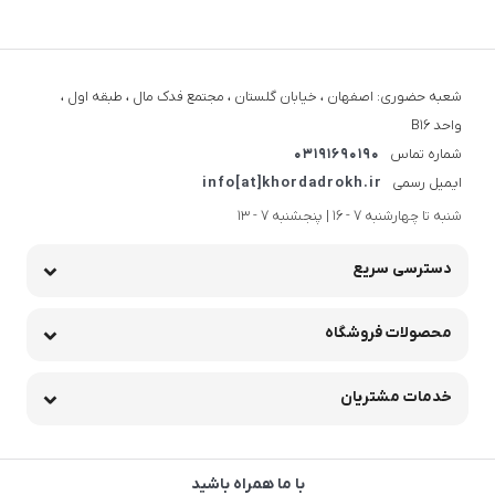
شعبه حضوری: اصفهان ، خیابان گلستان ، مجتمع فدک مال ، طبقه اول ،
واحد B16
شماره تماس
03191690190
ایمیل رسمی
info[at]khordadrokh.ir
شنبه تا چهارشنبه 7 - 16 | پنجشنبه 7 - 13
دسترسی سریع
محصولات فروشگاه
خدمات مشتریان
با ما همراه باشید