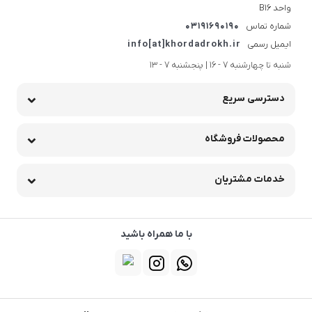
واحد B16
شماره تماس
03191690190
ایمیل رسمی
info[at]khordadrokh.ir
شنبه تا چهارشنبه 7 - 16 | پنجشنبه 7 - 13
دسترسی سریع
محصولات فروشگاه
خدمات مشتریان
با ما همراه باشید