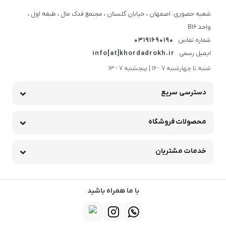
شعبه حضوری: اصفهان ، خیابان گلستان ، مجتمع فدک مال ، طبقه اول ،
واحد B16
شماره تماس
03191690190
ایمیل رسمی
info[at]khordadrokh.ir
شنبه تا چهارشنبه 7 - 16 | پنجشنبه 7 - 13
دسترسی سریع
محصولات فروشگاه
خدمات مشتریان
با ما همراه باشید