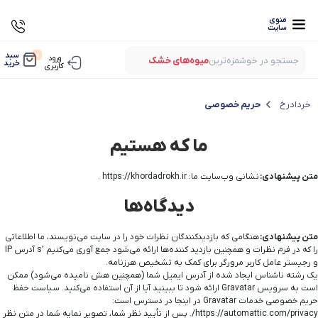
منوی
سایت
0
سبد
ورود
جستجو در خوشمزه‌ترین
میوه‌های خشک
خرید
کاربری
بستنی‌های خشک
میوه‌های پفکی
خردادرخ
حریم خصوصی
لواشک‌های ارگانیک
ما که هستیم
متن پیشنهادی:
نشانی وب‌سایت ما: https://khordadrokh.ir .
دیدگاه‌ها
متن پیشنهادی:
هنگامی که بازدیدکنندگان نظرات خود را در سایت می‌نویسند، ما اطلاعاتی
را که در فرم نظرات و همچنین بازدید کننده‌ها ارائه می‌شود جمع آوری می‌کنیم ’s آدرس IP
و رجیستر عامل کاربر مرورگر برای کمک به تشخیص هرزنامه.
یک رشته ناشناس ایجاد شده از آدرس ایمیل شما (همچنین هش نامیده می‌شود) ممکن
است به سرویس Gravatar ارائه شود تا ببینید آیا از آن استفاده می‌کنید. سیاست حفظ
حریم خصوصی خدمات Gravatar در اینجا در دسترس است:
https://automattic.com/privacy/. پس از تأیید نظر شما، تصویر نمایه شما در متن نظر