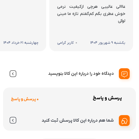
خردادرخ
میوه خشک
چیپس میوه خشک تکی
انب
دیدگاه ها
نمایش 28 دیدگاه
عااالی عالییی هرچی ازکیفیت نرمی خوش عطری بگم کم‌گفتم تازه ما مینی لوکی گرفتیم واقعااااعالی بود
عااالی عالییی هرچی ازکیفیت نرمی
خوش عطری بگم کم‌گفتم تازه ما مینی
لوکی
یکشنبه 9 شهریور 1404
کاربر گرامی
چهارشنبه 21 خرداد 1404
دیدگاه خود را درباره این کالا بنویسید