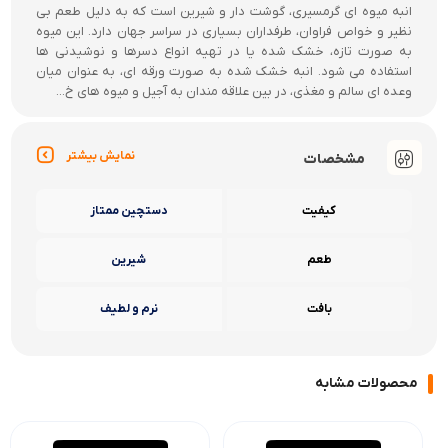
شرایط ارسال کالا
ارســــال رایـــــگان برای سفــــــــارش های بالای 4.000,000 تومان
اصفهان: پیک موتوری/سراسر کشور: پست ویژه، پیشتاز، تیپاکس
نمایش بیشتر
نقد و بررسی
انبه میوه ای گرمسیری، گوشت دار و شیرین است که به دلیل طعم بی
نظیر و خواص فراوان، طرفداران بسیاری در سراسر جهان دارد. این میوه
به صورت تازه، خشک شده یا در تهیه انواع دسرها و نوشیدنی ها
استفاده می شود. انبه خشک شده به صورت ورقه ای، به عنوان میان
وعده ای سالم و مغذی، در بین علاقه مندان به آجیل و میوه های خ...
نمایش بیشتر
مشخصات
کیفیت
دستچین ممتاز
طعم
شیرین