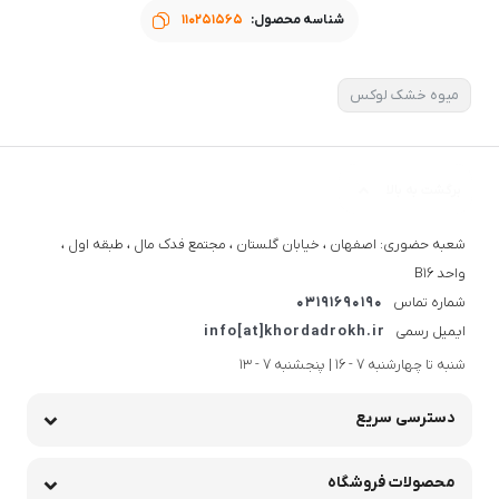
پرسش و پاسخ
0 پرسش و پاسخ
شما هم درباره این کالا پرسش ثبت کنید
شناسه محصول:
110251565
میوه خشک لوکس
شعبه حضوری: اصفهان ، خیابان گلستان ، مجتمع فدک مال ، طبقه اول ،
واحد B16
شماره تماس
03191690190
ایمیل رسمی
info[at]khordadrokh.ir