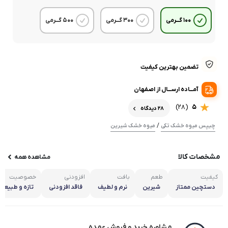
انبه خشک قلم شیرین – سوپر لوکس
وزن خالص محصول
100 گـــرمی
300 گـــرمی
500 گـــرمی
تضمین بهترین کیفیت
آمـــاده ارســـال از اصفهان
موجود در انبار
(28)
5
28 دیدگاه
/
چیپس میوه خشک تکی
میوه خشک شیرین