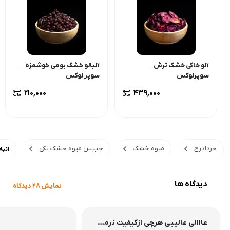
بافت
نرم و لطیف
محصولات مشابه
آلو خاکی خشک ترش –
آلبالو خشک بومی خوشمزه –
سوپرلوکس
سوپر لوکس
210,000
439,000