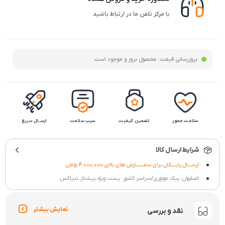
مشخصات کالا
مشاهده همه
کیفیت
طعم
بافت
افزودنی
خصوصیت
دستچین ممتاز
شیرین
نرم و لطیف
فاقد افزودنی
تازه و طبیعی
مشاوره خرید و فروش عمده
با مرکز تلفن ما در ارتباط باشید
بروزرسانی قیمت:
محصول بروز و موجود است
سلامت محور
تضمین کیفیت
سیب سلامت
ارســال سریع