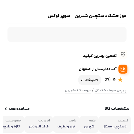
موز خشک دستچین شیرین – سوپر لوکس
تضمین بهترین کیفیت
آمـــاده ارســـال از اصفهان
(21)
5
21 دیدگاه
/
چیپس میوه خشک تکی
میوه خشک شیرین
مشخصات کالا
مشاهده همه
کیفیت
طعم
بافت
افزودنی
خصوصیت
دستچین ممتاز
شیرین
نرم و لطیف
فاقد افزودنی
تازه و طبیعی