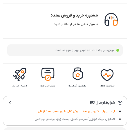
مشاوره خرید و فروش عمده
با مرکز تلفن ما در ارتباط باشید
بروزرسانی قیمت:
محصول بروز و موجود است
سلامت محور
تضمین کیفیت
سیب سلامت
ارســال سریع
شرایط ارسال کالا
ارســــال رایـــــگان برای سفــــــــارش های بالای 4.000,000 تومان
اصفهان: پیک موتوری/سراسر کشور: پست ویژه، پیشتاز، تیپاکس