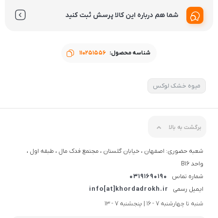
شما هم درباره این کالا پرسش ثبت کنید
شناسه محصول:
110251556
میوه خشک لوکس
برگشت به بالا
شعبه حضوری: اصفهان ، خیابان گلستان ، مجتمع فدک مال ، طبقه اول ،
واحد B16
شماره تماس
03191690190
ایمیل رسمی
info[at]khordadrokh.ir
شنبه تا چهارشنبه 7 - 16 | پنجشنبه 7 - 13