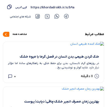
https://khordadrokh.ir/s/b9a
کپی آدرس
شبکه های اجتماعی
مطالب مرتبط
مشاهده همه
‫خنک کردن طبیعی بدن انسان در فصل گرما با میوه خشک
در روزهای گرم تابستان، بدن برای حفظ خنکی به راهکارهای ساده اما مؤثر
نیاز دارد. شاید کولر و نوشیدنی یخ...
11 دقیقه
0
بهترین زمان مصرف انجیر خشک:چاقی| دیابت| یبوست