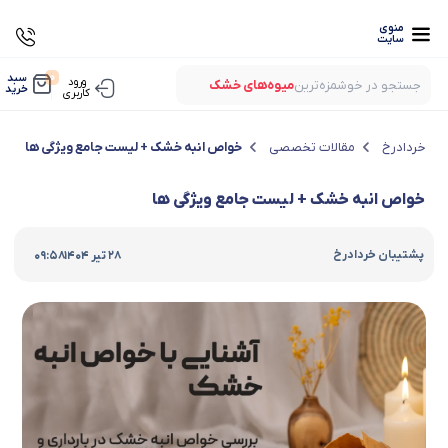
منوی
سایت
0
سبد
ورود
جستجو در خوشمزه‌ترین
میوه‌های خشک
خرید
کاربری
بستنی‌های خشک
میوه‌های پفکی
خردادرخ
مقالات تخصصی
خواص انبه خشک + لیست جامع ویژگی ها
لواشک‌های ارگانیک
خواص انبه خشک + لیست جامع ویژگی ها
|
پشتیبان خردادرخ
28 تیر 1404
09:58