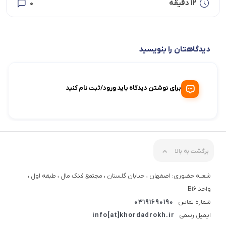
12 دقیقه
0
دیدگاهتان را بنویسید
برای نوشتن دیدگاه باید ورود/ثبت نام کنید
برگشت به بالا
شعبه حضوری: اصفهان ، خیابان گلستان ، مجتمع فدک مال ، طبقه اول ،
واحد B16
شماره تماس
03191690190
ایمیل رسمی
info[at]khordadrokh.ir