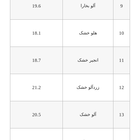
9
آلو بخارا
19.6
10
هلو خشک
18.1
11
انجیر خشک
18.7
12
زردآلو خشک
21.2
13
آلو خشک
20.5