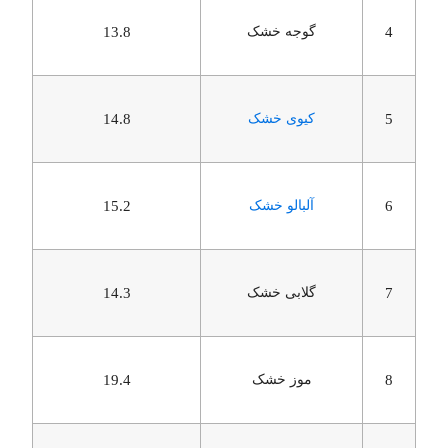
4
گوجه خشک
13.8
5
کیوی خشک
14.8
6
آلبالو خشک
15.2
7
گلابی خشک
14.3
8
موز خشک
19.4